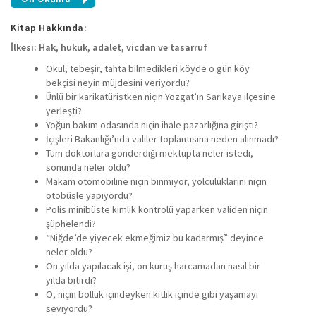
Kitap Hakkında:
İlkesi: Hak, hukuk, adalet, vicdan ve tasarruf
Okul, tebeşir, tahta bilmedikleri köyde o gün köy
bekçisi neyin müjdesini veriyordu?
Ünlü bir karikatüristken niçin Yozgat’ın Sarıkaya ilçesine
yerleşti?
Yoğun bakım odasında niçin ihale pazarlığına girişti?
İçişleri Bakanlığı’nda valiler toplantısına neden alınmadı?
Tüm doktorlara gönderdiği mektupta neler istedi,
sonunda neler oldu?
Makam otomobiline niçin binmiyor, yolculuklarını niçin
otobüsle yapıyordu?
Polis minibüste kimlik kontrolü yaparken validen niçin
şüphelendi?
“Niğde’de yiyecek ekmeğimiz bu kadarmış” deyince
neler oldu?
On yılda yapılacak işi, on kuruş harcamadan nasıl bir
yılda bitirdi?
O, niçin bolluk içindeyken kıtlık içinde gibi yaşamayı
seviyordu?