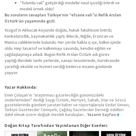
“Tutumlu vali” geliştirdiği modelle nasıl işsizliği bitirdi ve
modeli örnek oldu?
Bu soruların cevapları Türkiye’nin “efsane vali”si Refik Arslan
Öztürk’ün yaşamında gizli.
Yozgat’ın Akbucak köyünde doğdu, hukuk fakültesini bitirdi;
karikatüristlik, kaymakamlık yaptı. Bilecik, Niğde, Erzincan ve
Manisa valiliklerinde bulundu. Her yerde halkla iç içe, halkın içinde
oldu. Hep tasarruf ve kalkınmayı savundu, kendini eğitim ve
çağdaşlaşmaya adadı. Bugün Refik Arslan Öztürk adı görev
yaptığı illerdeki tarihi yerlerde, sanayi tesislerinde, bürokraside
yarattığı ekolde ve hizmet verdiği binlerce insanın gönlünde
yaşıyor.
Yazar Hakkında:
Emin Çölaşan’ın “araştırmacı gazeteciliğin günümüzdeki
önderlerinden” dediği Saygı Öztürk, Hürriyet, Sabah, Star ve Sözcü
gazetelerinde gündem yaratan haber ve röportajlarıyla Sedat Simavi,
Türkiye Gazeteciler Cemiyeti, Çağdaş Gazeteciler Derneği ödülleri
dahil olmak üzere değişik meslek kuruluşları...
Yazarın Sayfası
Doğan Kitap Tarafından Yayımlanan Diğer Eserleri: