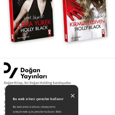
Doğan Kitap, bir Doğan Holding kuruluşudur.
19 Mayıs Cad. Golden Plaza No:1 Kat:10
34360 / Şişli / İstanbul
Bu web sitesi çerezler kullanır
Sitede Yer Alan Sayfalar
Kitaplarımız
Bu web sitesi kullanıcı deneyimini
Hakkımızda
iyileştirmek için çerezler kullanır. Web
Yazarlarımız