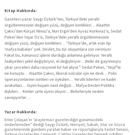
Kitap Hakkında:
Gazeteci-yazar Saygı Öztürk’ten, Türkiye’deki yeraltı
örgütlenmesinin değişen yüzü, değişen kimlikleri… Alaattin
Çakıcı’dan Kürşat Yılmaz’a, Nuri Ergin’den Ayvaz Korkmaz’a, Sedat
Peker’den Yaşar Öz’e, Türkiye’deki yeraltı örgütlenmesinin
değişen yüzü, değişen kimlikleri… “Türkiye’de, artık eski tip
‘mafya babaları’ yok. Devlet, bu tür oluşumlara izin vermiyor.
Fakat bu, kanunsuz işlerin durduğu anlamına gelmiyor. Yeraltı
faaliyetleri şekil değiştiriyor, el değiştiriyor… Belki de gayrimeşru
çıkar çevreleri daha rasyonel bir hal alıyor.” Sedat Peker, “Yeşil”le
ne konuştu… Alaattin Çakıcı, liberal solcular için ne dedi… Polis
operasyonlarının isimleri ve öyküleri… Yeraltı liderleri ve kadın
avukatları… Giyim kuşam nasıl değişti… Mafya-Devlet-Politika
ilişkileri… Kimler çete üyesi oluyor… Birbirleriyle neden
savaşıyorlar…
Yazar Hakkında:
Emin Çölaşan’ın “araştırmacı gazeteciliğin günümüzdeki
önderlerinden” dediği Saygı Öztürk, Hürriyet, Sabah, Star ve Sözcü
gazetelerinde gündem yaratan haber ve röportajlarıyla Sedat Simavi,
Türkiye Gazeteciler Cemiyeti, Çağdaş Gazeteciler Derneği ödülleri