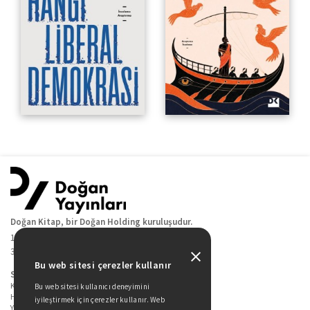
Doğan Kitap, bir Doğan Holding kuruluşudur.
19 Mayıs Cad. Golden Plaza No:1 Kat:10
34360 / Şişli / İstanbul
Bu web sitesi çerezler kullanır
Sitede Yer Alan Sayfalar
Kitaplarımız
Bu web sitesi kullanıcı deneyimini
Hakkımızda
iyileştirmek için çerezler kullanır. Web
Yazarlarımız