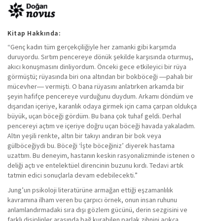
Kitap Hakkında:
“Genç kadın tüm gerçekçiliğiyle her zamanki gibi karşımda
duruyordu. Sırtım pencereye dönük şekilde karşısında oturmuş,
akıcı konuşmasını dinliyordum. Önceki gece etkileyici bir rüya
görmüştü; rüyasında biri ona altından bir bokböceği ―pahalı bir
mücevher― vermişti. O bana rüyasını anlatırken arkamda bir
şeyin hafifçe pencereye vurduğunu duydum. Arkamı döndüm ve
dışarıdan içeriye, karanlık odaya girmek için cama çarpan oldukça
büyük, uçan böceği gördüm. Bu bana çok tuhaf geldi. Derhal
pencereyi açtım ve içeriye doğru uçan böceği havada yakaladım.
Altın yeşili renkte, altın bir takıyı andıran bir bok veya
gülböceğiydi bu. Böceği ‘İşte böceğiniz’ diyerek hastama
uzattım. Bu deneyim, hastanın keskin rasyonalizminde istenen o
deliği açtı ve entelektüel direncinin buzunu kırdı. Tedavi artık
tatmin edici sonuçlarla devam edebilecekti.”
Jung’un psikoloji literatürüne armağan ettiği eşzamanlılık
kavramına ilham veren bu çarpıcı örnek, onun insan ruhunu
anlamlandırmadaki sıra dışı gözlem gücünü, derin sezgisini ve
farklı disiplinler arasında bağ kurabilen parlak zihnini açıkça