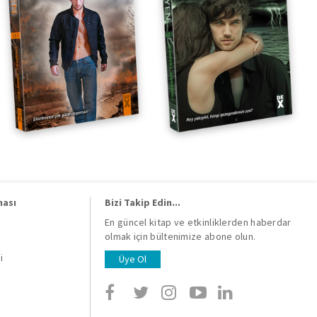
ması
Bizi Takip Edin...
En güncel kitap ve etkinliklerden haberdar
olmak için bültenimize abone olun.
i
i
Üye Ol
i