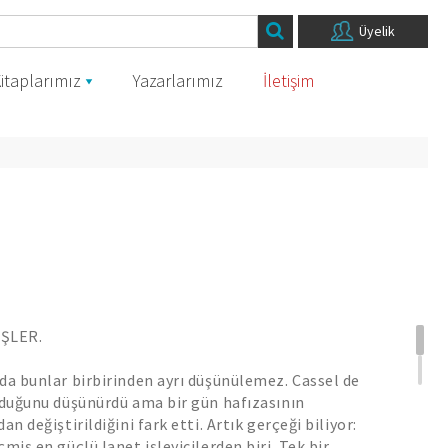
Üyelik
itaplarımız
Yazarlarımız
İletişim
İŞLER.
da bunlar birbirinden ayrı düşünülemez. Cassel de
lduğunu düşünürdü ama bir gün hafızasının
an değiştirildiğini fark etti. Artık gerçeği biliyor:
miş en güçlü lanet işleyicilerden biri. Tek bir