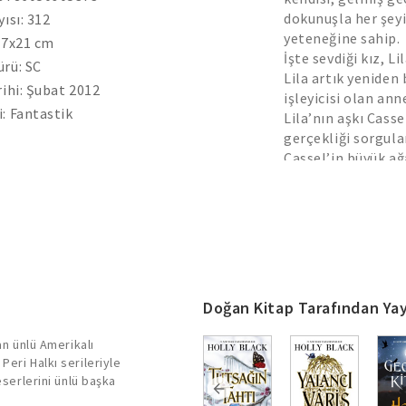
dokunuşla her şey
yısı: 312
yeteneğine sahip.
.7x21 cm
İşte sevdiği kız, L
rü: SC
Lila artık yeniden 
rihi: Şubat 2012
işleyicisi olan ann
: Fantastik
Lila’nın aşkı Casse
gerçekliği sorgulan
Cassel’in büyük ağ
ipucundan bir şey 
kırmızı eldivenli 
değil. Ve fakat şi
değerli bir lanet i
Cassel, hayatta k
bir adım önde olm
güvenemezken bun
Doğan Kitap Tarafından Yay
Aşk bir lanettir v
dolandırıcılık, baz
an ünlü Amerikalı
eri Halkı serileriyle
Lanet İşleyiciler 
eserlerini ünlü başka
ediyor.