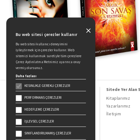
Bu web sitesi çerezler kullanır
Bu web sitesi kullanıcı deneyimini
iyileştirmek için çerezler kullanır. Web
sitemizi kullanmak suretiyle tüm çerezlere
Çerez Aydınlatma Metnimiz uyarınca onay
vermiş olursunuz.
Daha fazlası
KESINLIKLE GEREKLI ÇEREZLER
Sitede Yer Alan 
PERFORMANS ÇEREZLERI
Kitaplarımız
Yazarlarımız
HEDEFLEME ÇEREZLERI
Doğan Kitap, bir Doğan Holding
İletişim
kuruluşudur.
İŞLEVSEL ÇEREZLER
19 Mayıs Cad. Golden Plaza No:1 Kat:10
34360 / Şişli / İstanbul
SINIFLANDIRILMAMIŞ ÇEREZLER