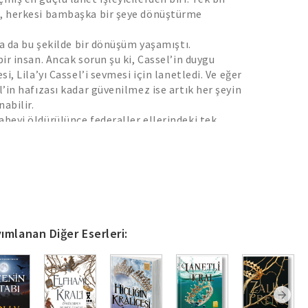
i, herkesi bambaşka bir şeye dönüştürme
ila da bu şekilde bir dönüşüm yaşamıştı.
bir insan. Ancak sorun şu ki, Cassel’in duygu
esi, Lila’yı Cassel’i sevmesi için lanetledi. Ve eğer
l’in hafızası kadar güvenilmez ise artık her şeyin
abilir.
abeyi öldürülünce federaller,ellerindeki tek
çıkarabilmek içinCassel’i görevlendiriyor. İpucu ise
bir kadının kamera görüntüsünden başka bir şey
mdi mafya da Cassel’in peşinde, onun ne kadar
şleyici olduğunu onlar da biliyor.
alabilmek için hem federallerden hem de mafyadan
ak zorunda. Ama kimseye, hatta kendine bile
u nasıl başaracak?
ımlanan Diğer Eserleri:
e kaybetmesi çok tehlikeli olan bir oyunda
en tek çıkar yoldur.
serisi Beyaz Kedi’den sonra ikinci kitapla devam