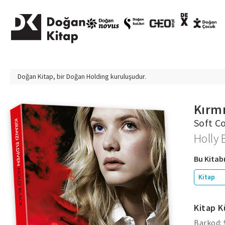
Doğan Kitap, bir
Doğan Holding
kuruluşudur.
Kırmı
Soft C
Holly 
Bu Kitabı
Kitap
Kitap K
Barkod: