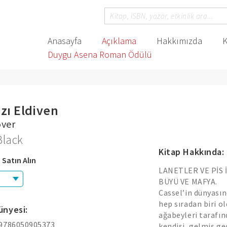
Anasayfa
Açıklama
Hakkımızda
K
Duygu Asena Roman Ödülü
zı Eldiven
over
Black
Kitap Hakkında:
 Satın Alın
LANETLER VE PİS 
BÜYÜ VE MAFYA.
Cassel’in dünyasın
hep sıradan biri o
ünyesi:
ağabeyleri tarafınd
 9786050905373
kendisi, gelmiş geç