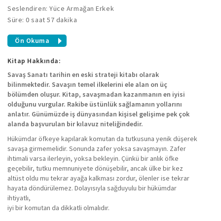
Seslendiren: Yüce Armağan Erkek
Süre: 0 saat 57 dakika
Ön Okuma
Kitap Hakkında:
Savaş Sanatı tarihin en eski strateji kitabı olarak
bilinmektedir. Savaşın temel ilkelerini ele alan on üç
bölümden oluşur. Kitap, savaşmadan kazanmanın en iyisi
olduğunu vurgular. Rakibe üstünlük sağlamanın yollarını
anlatır. Günümüzde iş dünyasından kişisel gelişime pek çok
alanda başvurulan bir kılavuz niteliğindedir.
Hükümdar öfkeye kapılarak komutan da tutkusuna yenik düşerek
savaşa girmemelidir. Sonunda zafer yoksa savaşmayın. Zafer
ihtimali varsa ilerleyin, yoksa bekleyin. Çünkü bir anlık öfke
geçebilir, tutku memnuniyete dönüşebilir, ancak ülke bir kez
altüst oldu mu tekrar ayağa kalkması zordur, ölenler ise tekrar
hayata döndürülemez. Dolayısıyla sağduyulu bir hükümdar
ihtiyatlı,
iyi bir komutan da dikkatli olmalıdır.