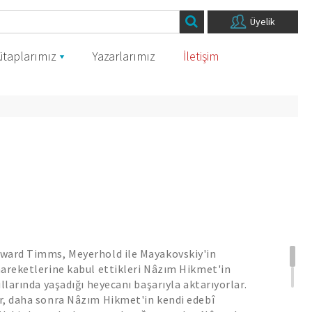
Üyelik
itaplarımız
Yazarlarımız
İletişim
ward Timms, Meyerhold ile Mayakovskiy'in
hareketlerine kabul ettikleri Nâzım Hikmet'in
llarında yaşadığı heyecanı başarıyla aktarıyorlar.
r, daha sonra Nâzım Hikmet'in kendi edebî