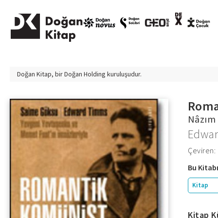
Doğan Kitap, bir
Doğan Holding
kuruluşudur.
Roma
Nâzım 
Edwa
Çeviren:
Bu Kitabı
Kitap
Kitap K