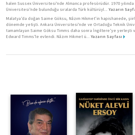
halen Sussex Üniversitesi'nde Almanca profesörüdür. 1970 yılında
Üniversitesi'nde bulunduğu sıralarda Türk kültürüyl...
Yazarın Sayf
Malatya’da doğan Saime Göksu, Nâzım Hikmet’in hapishanede, şiirle
dönemde yetişti. Ankara Üniversitesi'nde ve Ortadoğu Teknik Üniv
tamamlayan Saime Göksu Timms daha sonra İngiltere’ye yerleşti 
Edward Timms'le evlendi. Nâzım Hikmet ü...
Yazarın Sayfası
“Bize De ‘aferin’ Düştü...”