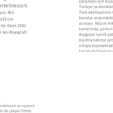
çalışması için büy
 9789759915575
Türkiye'ye döndük
Türk edebiyatının t
yısı: 452
konular arasındaki
 x23 cm
alınıyor. Nâzım Hi
rihi: Ekim 2001
temelinde, şiirler
: Anı Biyografi
duygusal içerik ya
biçimlendirme yete
ortaya koymaktadır
tarzda kullanması v
şekilde çevrilmesin
kırıntısını özenle
Hikmet'in idealizm
bütünlüğünü birbi
bu başına buyruk,
ya da ilginç bir k
yazarlar ile ele al
yaratma eğilimi de
bilgiye sahip olm
edebiyatı ve siyaseti
rahat ve kolay çal
de de çalışan Timms
olacaklar. Diğer 