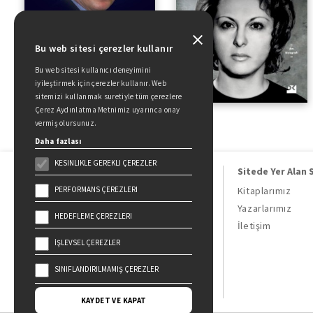
Bu web sitesi çerezler kullanır
Bu web sitesi kullanıcı deneyimini
iyileştirmek için çerezler kullanır. Web
sitemizi kullanmak suretiyle tüm çerezlere
Çerez Aydınlatma Metnimiz uyarınca onay
vermiş olursunuz.
Daha fazlası
KESINLIKLE GEREKLI ÇEREZLER
Sitede Yer Alan 
PERFORMANS ÇEREZLERI
Kitaplarımız
Yazarlarımız
HEDEFLEME ÇEREZLERI
Doğan Kitap, bir Doğan Holding
İletişim
kuruluşudur.
İŞLEVSEL ÇEREZLER
19 Mayıs Cad. Golden Plaza No:1 Kat:10
34360 / Şişli / İstanbul
SINIFLANDIRILMAMIŞ ÇEREZLER
KAYDET VE KAPAT