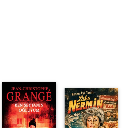
aha fazla ilgisini çekecek. Kısacası ortada, dehası
manları tarafından da kabul edilmiş, eserleri dil ve
ni aşmış ve nihayet, edebî mirasına, en çok ulaşmak
 yani Türk halkınca büyük değer verilmiş olan bir
lmış ciddi bir akademik çalışma var.