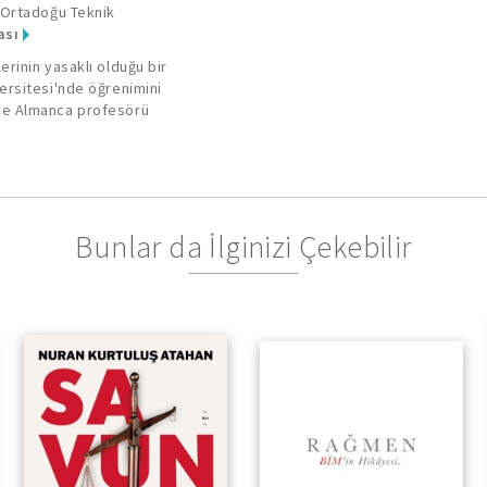
 Ortadoğu Teknik
tanıyanların çok d
ası
dostları kadar düş
politika engelleri
rinin yasaklı olduğu bir
ersitesi'nde öğrenimini
istediği kişilerce,
ve Almanca profesörü
insan üzerine yapı
Bunlar da İlginizi Çekebilir
Bir Kadın Ceza Avukatının
Deneyimlerinden Türkiye
Gerçeğine