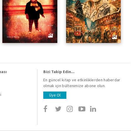
ması
Bizi Takip Edin...
En güncel kitap ve etkinliklerden haberdar
olmak için bültenimize abone olun.
i
i
Üye Ol
i