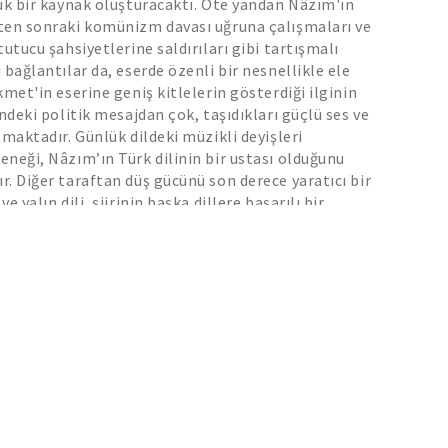
ük bir kaynak oluşturacaktı. Öte yandan Nâzım'ın
ten sonraki komünizm davası uğruna çalışmaları ve
utucu şahsiyetlerine saldırıları gibi tartışmalı
 bağlantılar da, eserde özenli bir nesnellikle ele
kmet'in eserine geniş kitlelerin gösterdiği ilginin
indeki politik mesajdan çok, taşıdıkları güçlü ses ve
tmaktadır. Günlük dildeki müzikli deyişleri
neği, Nâzım’ın Türk dilinin bir ustası olduğunu
. Diğer taraftan düş gücünü son derece yaratıcı bir
e yalın dili, şiirinin başka dillere başarılı bir
e de olanak vermiştir. Kitabın yazarları, her bilgi
 belgelenen kanıtlarla destekleyerek, Nâzım
ini ateşleyen sanatsal enerji ve tutku
rine eklemlemeye özen göstermişler. Çalışmada,
 karizmatik karakterin yaşamını romantize etmeye
urgu haline getirmeye yönelik hiçbir çaba yok. Yine
dıkları konu arasında kişisel bir yakınlık atmosferi
 bulunmuyor. Nâzım Hikmet'le ilgili hiçbir ön
ayan okuyucular, bu kapsamlı ama okunması hayli
ışma sayesinde, onun eserine iyi bir giriş yapmış
yandan bu çalışma, muhtemelen, şairi daha önceden