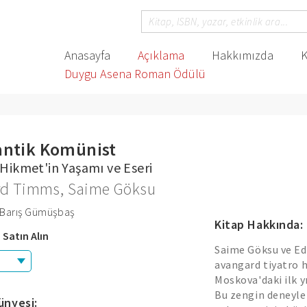
Anasayfa
Açıklama
Hakkımızda
K
Duygu Asena Roman Ödülü
ntik Komünist
Hikmet'in Yaşamı ve Eseri
rd Timms
,
Saime Göksu
 Barış Gümüşbaş
Kitap Hakkında:
 Satın Alın
Saime Göksu ve Ed
avangard tiyatro 
Moskova'daki ilk yı
Bu zengin deneyle
ünyesi: