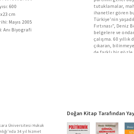
tutuklamalar, mahk
yısı: 600
ihanetler gören bu
 x23 cm
Türkiye’nin yaşadı
rihi: Mayıs 2005
Fırtınası", Deniz B
: Anı Biyografi
belgelere ve ondan
çalışma. 60 yıllık 
çıkaran, bilinmeye
de farklı bir gözl
Bölükbaşı bir şiir
kitap bittiğinde d
umacaksınız! Uma
Doğan Kitap Tarafından Yay
kara Üniversitesi Hukuk
lığı’nda 34 yıl hizmet