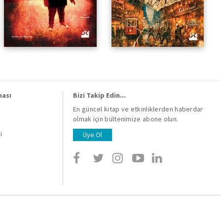
ması
Bizi Takip Edin...
En güncel kitap ve etkinliklerden haberdar
olmak için bültenimize abone olun.
i
i
Üye Ol
i