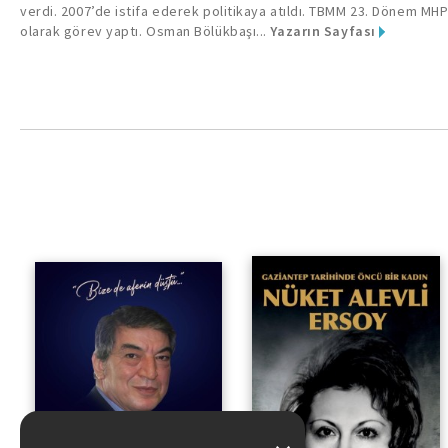
verdi. 2007’de istifa ederek politikaya atıldı. TBMM 23. Dönem MHP 
olarak görev yaptı. Osman Bölükbaşı...
Yazarın Sayfası
“Bize De ‘aferin’ Düştü...”