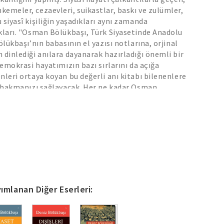
emeler, cezaevleri, suikastlar, baskı ve zulümler,
 siyasî kişiliğin yaşadıkları aynı zamanda
kları. "Osman Bölükbaşı, Türk Siyasetinde Anadolu
ölükbaşı’nın babasının el yazısı notlarına, orjinal
 dinlediği anılara dayanarak hazırladığı önemli bir
demokrasi hayatımızın bazı sırlarını da açığa
nleri ortaya koyan bu değerli anı kitabı bilenenlere
e bakmanızı sağlayacak. Her ne kadar Osman
inde ömrünü bir seraba adadığını söylese de, bu
emokrasinin bir serap değil gerçek olmasını
cağız!
ımlanan Diğer Eserleri: