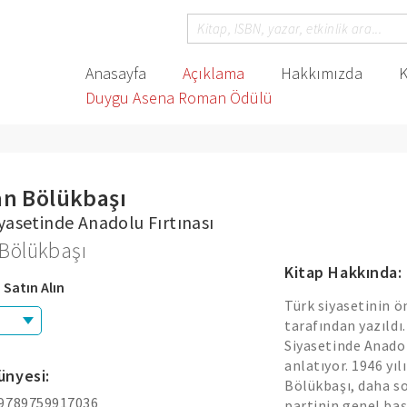
Anasayfa
Açıklama
Hakkımızda
K
Duygu Asena Roman Ödülü
n Bölükbaşı
yasetinde Anadolu Fırtınası
 Bölükbaşı
Kitap Hakkında:
 Satın Alın
Türk siyasetinin ön
tarafından yazıldı
Siyasetinde Anadol
anlatıyor. 1946 yı
ünyesi:
Bölükbaşı, daha so
 9789759917036
partinin genel baş