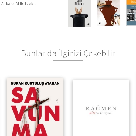
Ankara Milletvekili
Bunlar da İlginizi Çekebilir
Bir Kadın Ceza Avukatının
Deneyimlerinden Türkiye
Gerçeğine