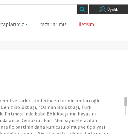
Üyelik
itaplarımız
Yazarlarımız
İletişim
emli ve farklı isimlerinden birinin anıları oğlu
. Deniz Bölükbaşı, "Osman Bölükbaşı, Türk
u Fırtınası"nda baba Bölükbaşı’nın hayatını
lında önce Demokrat Parti’den siyasete atılan
nra üç partinin daha kurucusu olmuş ve üç siyasî
kanlığını yapmış. Siyasî hayatı çalkantılarla geçen,