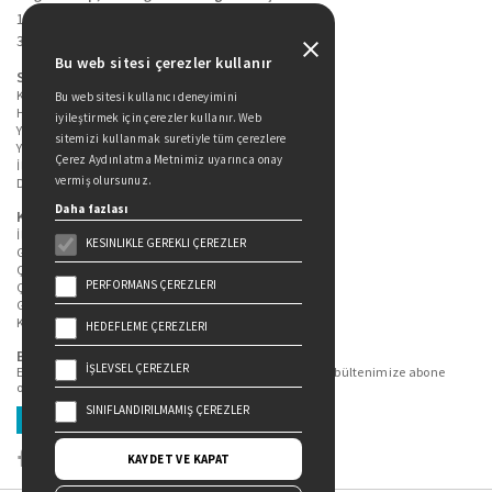
19 Mayıs Cad. Golden Plaza No:1 Kat:10
34360 / Şişli / İstanbul
Bu web sitesi çerezler kullanır
Sitede Yer Alan Sayfalar
Kitaplarımız
Bu web sitesi kullanıcı deneyimini
Hakkımızda
iyileştirmek için çerezler kullanır. Web
Yazarlarımız
sitemizi kullanmak suretiyle tüm çerezlere
Yazar Adayları İçin
Çerez Aydınlatma Metnimiz uyarınca onay
İletişim
vermiş olursunuz.
Duygu Asena Roman Ödülü
Daha fazlası
Kişisel Verilerin Korunması
İlgili Kişi Başvuru Formu
KESINLIKLE GEREKLI ÇEREZLER
Genel Aydınlatma Metni
Çekiliş Aydınlatma Metni
PERFORMANS ÇEREZLERI
Çerez Aydınlatma Metni
Gizlilik Politikası
Kullanım Şartları
HEDEFLEME ÇEREZLERI
Bizi Takip Edin...
İŞLEVSEL ÇEREZLER
En güncel kitap ve etkinliklerden haberdar olmak için bültenimize abone
olun.
SINIFLANDIRILMAMIŞ ÇEREZLER
Üye Ol
KAYDET VE KAPAT