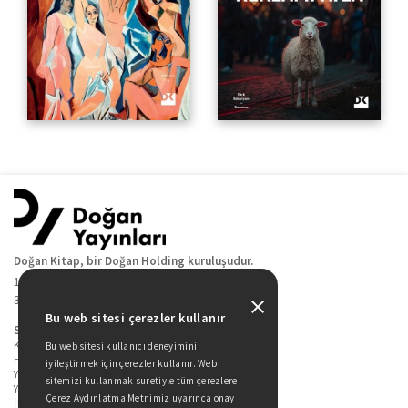
Doğan Kitap, bir Doğan Holding kuruluşudur.
19 Mayıs Cad. Golden Plaza No:1 Kat:10
34360 / Şişli / İstanbul
Bu web sitesi çerezler kullanır
Sitede Yer Alan Sayfalar
Kitaplarımız
Bu web sitesi kullanıcı deneyimini
Hakkımızda
iyileştirmek için çerezler kullanır. Web
Yazarlarımız
sitemizi kullanmak suretiyle tüm çerezlere
Yazar Adayları İçin
Çerez Aydınlatma Metnimiz uyarınca onay
İletişim