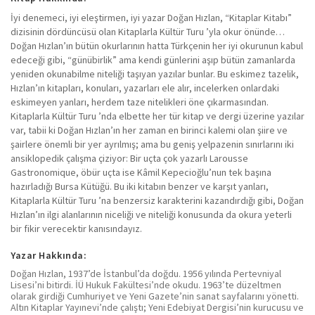
İyi denemeci, iyi eleştirmen, iyi yazar Doğan Hızlan, “Kitaplar Kitabı”
dizisinin dördüncüsü olan Kitaplarla Kültür Turu ’yla okur önünde…
Doğan Hızlan’ın bütün okurlarının hatta Türkçenin her iyi okurunun kabul
edeceği gibi, “günübirlik” ama kendi günlerini aşıp bütün zamanlarda
yeniden okunabilme niteliği taşıyan yazılar bunlar. Bu eskimez tazelik,
Hızlan’ın kitapları, konuları, yazarları ele alır, incelerken onlardaki
eskimeyen yanları, herdem taze nitelikleri öne çıkarmasından.
Kitaplarla Kültür Turu ’nda elbette her tür kitap ve dergi üzerine yazılar
var, tabii ki Doğan Hızlan’ın her zaman en birinci kalemi olan şiire ve
şairlere önemli bir yer ayrılmış; ama bu geniş yelpazenin sınırlarını iki
ansiklopedik çalışma çiziyor: Bir uçta çok yazarlı Larousse
Gastronomique, öbür uçta ise Kâmil Kepecioğlu’nun tek başına
hazırladığı Bursa Kütüğü. Bu iki kitabın benzer ve karşıt yanları,
Kitaplarla Kültür Turu ’na benzersiz karakterini kazandırdığı gibi, Doğan
Hızlan’ın ilgi alanlarının niceliği ve niteliği konusunda da okura yeterli
bir fikir verecektir kanısındayız.
Yazar Hakkında:
Doğan Hızlan, 1937’de İstanbul’da doğdu. 1956 yılında Pertevniyal
Lisesi’ni bitirdi. İÜ Hukuk Fakültesi’nde okudu. 1963’te düzeltmen
olarak girdiği Cumhuriyet ve Yeni Gazete’nin sanat sayfalarını yönetti.
Altın Kitaplar Yayınevi’nde çalıştı; Yeni Edebiyat Dergisi’nin kurucusu ve