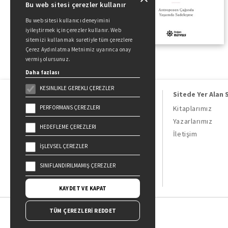
Bu web sitesi çerezler kullanır
Bu web sitesi kullanıcı deneyimini
iyileştirmek için çerezler kullanır. Web
sitemizi kullanmak suretiyle tüm çerezlere
Çerez Aydınlatma Metnimiz uyarınca onay
vermiş olursunuz.
Daha fazlası
KESINLIKLE GEREKLI ÇEREZLER
Sitede Yer Alan 
PERFORMANS ÇEREZLERI
Kitaplarımız
Yazarlarımız
HEDEFLEME ÇEREZLERI
Doğan Kitap, bir Doğan Holding
İletişim
kuruluşudur.
İŞLEVSEL ÇEREZLER
19 Mayıs Cad. Golden Plaza No:1 Kat:10
34360 / Şişli / İstanbul
SINIFLANDIRILMAMIŞ ÇEREZLER
KAYDET VE KAPAT
TÜM ÇEREZLERİ REDDET