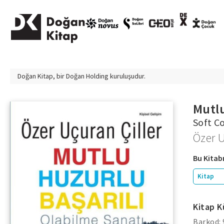
Doğan Kitap, bir
Doğan Holding
kuruluşudur.
Mutlu
Soft C
Özer U
Bu Kitabı
Kitap
Kitap K
Barkod: