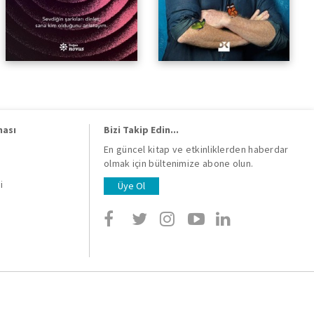
ması
Bizi Takip Edin...
En güncel kitap ve etkinliklerden haberdar
olmak için bültenimize abone olun.
i
i
Üye Ol
i