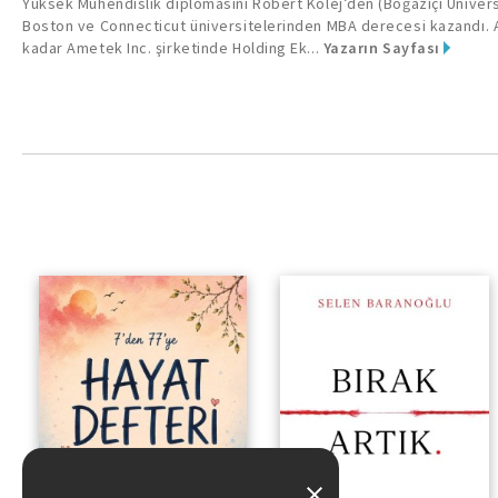
Yüksek Mühendislik diplomasını Robert Kolej’den (Boğaziçi Üniversi
Boston ve Connecticut üniversitelerinden MBA derecesi kazandı. A
kadar Ametek Inc. şirketinde Holding Ek...
Yazarın Sayfası