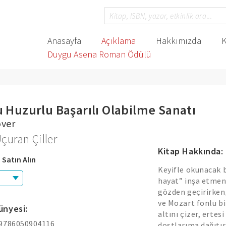
Anasayfa
Açıklama
Hakkımızda
K
Duygu Asena Roman Ödülü
 Huzurlu Başarılı Olabilme Sanatı
over
çuran Çiller
Kitap Hakkında:
 Satın Alın
Keyifle okunacak b
hayat” inşa etmeni
gözden geçirirken
ve Mozart fonlu bi
ünyesi:
altını çizer, erte
 9786050904116
dostlarıma dağıtı