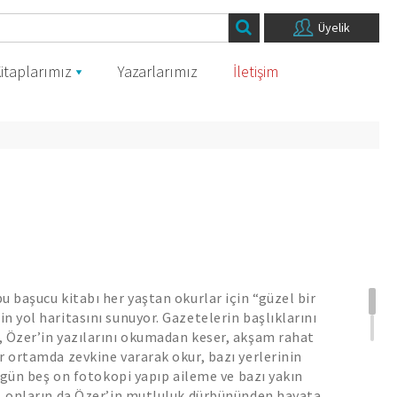
Üyelik
itaplarımız
Yazarlarımız
İletişim
u başucu kitabı her yaştan okurlar için “güzel bir
n yol haritasını sunuyor. Gazetelerin başlıklarını
, Özer’in yazılarını okumadan keser, akşam rahat
r ortamda zevkine vararak okur, bazı yerlerinin
si gün beş on fotokopi yapıp aileme ve bazı yakın
r, onların da Özer’in mutluluk dürbününden hayata