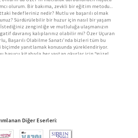
cı olurum. Bir bakıma, zevkli bir eğitim metodu...
taki hedefleriniz nedir? Mutlu ve başarılı olmak
unuz? Sürdürülebilir bir huzur için nasıl bir yaşam
. İstediğiniz zenginliğe ve mutluluğa ulaşmanızın
atif davranış kalıplarınız olabilir mi? Özer Uçuran
rlu, Başarılı Olabilme Sanatı’nda bizleri tüm bu
i biçimde yanıtlamak konusunda yüreklendiriyor.
u başucu kitabıyla her yaştan okurlar için “güzel
enin yol haritasını veriyor.
ımlanan Diğer Eserleri: