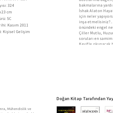
bakmalarına yardım
yısı: 324
İshak Alaton Hayat
4x23 cm
için neler yapıyors
rü: SC
inşa etmelisiniz?.
rihi: Kasım 2011
önündeki engel neg
: Kişisel Gelişim
Çiller Mutlu, Huzu
soruları en samim
Keyifle okunacak b
bir hayat” inşa etm
Doğan Kitap Tarafından Yay
onra, Mühendislik ve