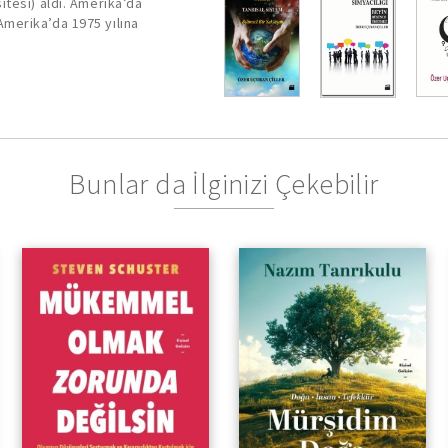
tesi) aldı. Amerika’da
merika’da 1975 yılına
Bunlar da İlginizi Çekebilir
Doğanın Sessiz
Öğretmenliğinde İnsanın
Kendini Arayışı