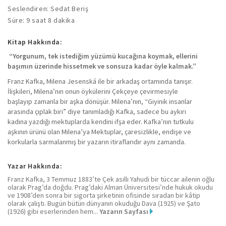
Seslendiren: Sedat Beriş
Süre: 9 saat 8 dakika
Kitap Hakkında:
“Yorgunum, tek istediğim yüzümü kucağına koymak, ellerini
başımın üzerinde hissetmek ve sonsuza kadar öyle kalmak.”
Franz Kafka, Milena Jesenská ile bir arkadaş ortamında tanışır.
İlişkileri, Milena’nın onun öykülerini Çekçeye çevirmesiyle
başlayıp zamanla bir aşka dönüşür. Milena’nın, “Giyinik insanlar
arasında çıplak biri” diye tanımladığı Kafka, sadece bu aykırı
kadına yazdığı mektuplarda kendini ifşa eder. Kafka’nın tutkulu
aşkının ürünü olan Milena’ya Mektuplar, çaresizlikle, endişe ve
korkularla sarmalanmış bir yazarın itiraflarıdır aynı zamanda.
Yazar Hakkında:
Franz Kafka, 3 Temmuz 1883’te Çek asıllı Yahudi bir tüccar ailenin oğlu
olarak Prag’da doğdu. Prag’daki Alman Üniversitesi’nde hukuk okudu
ve 1908’den sonra bir sigorta şirketinin ofisinde sıradan bir kâtip
olarak çalıştı. Bugün bütün dünyanın okuduğu Dava (1925) ve Şato
(1926) gibi eserlerinden hem...
Yazarın Sayfası