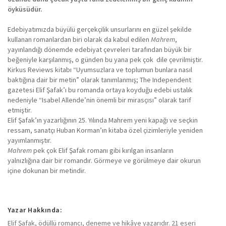
öyküsüdür.
Edebiyatımızda büyülü gerçekçilik unsurlarını en güzel şekilde
kullanan romanlardan biri olarak da kabul edilen
Mahrem
,
yayınlandığı dönemde edebiyat çevreleri tarafından büyük bir
beğeniyle karşılanmış, o günden bu yana pek çok dile çevrilmiştir.
Kirkus Reviews kitabı “Uyumsuzlara ve toplumun bunlara nasıl
baktığına dair bir metin” olarak tanımlanmış; The Independent
gazetesi Elif Şafak’ı bu romanda ortaya koyduğu edebi ustalık
nedeniyle “Isabel Allende’nin önemli bir mirasçısı” olarak tarif
etmiştir.
Elif Şafak’ın yazarlığının 25. Yılında Mahrem yeni kapağı ve seçkin
ressam, sanatçı Huban Korman’ın kitaba özel çizimleriyle yeniden
yayımlanmıştır.
Mahrem
pek çok Elif Şafak romanı gibi kırılgan insanların
yalnızlığına dair bir romandır. Görmeye ve görülmeye dair okurun
içine dokunan bir metindir.
Yazar Hakkında:
Elif Şafak, ödüllü romancı, deneme ve hikâye yazarıdır. 21 eseri