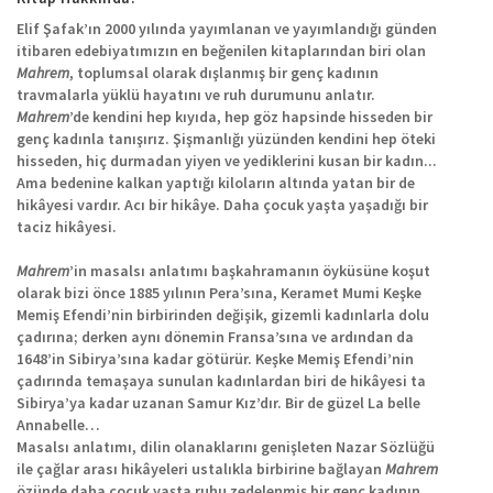
Elif Şafak’ın 2000 yılında yayımlanan ve yayımlandığı günden
itibaren edebiyatımızın en beğenilen kitaplarından biri olan
Mahrem
, toplumsal olarak dışlanmış bir genç kadının
travmalarla yüklü hayatını ve ruh durumunu anlatır.
Mahrem
’de kendini hep kıyıda, hep göz hapsinde hisseden bir
genç kadınla tanışırız. Şişmanlığı yüzünden kendini hep öteki
hisseden, hiç durmadan yiyen ve yediklerini kusan bir kadın...
Ama bedenine kalkan yaptığı kiloların altında yatan bir de
hikâyesi vardır. Acı bir hikâye. Daha çocuk yaşta yaşadığı bir
taciz hikâyesi.
Mahrem
’in masalsı anlatımı başkahramanın öyküsüne koşut
olarak bizi önce 1885 yılının Pera’sına, Keramet Mumi Keşke
Memiş Efendi’nin birbirinden değişik, gizemli kadınlarla dolu
çadırına; derken aynı dönemin Fransa’sına ve ardından da
1648’in Sibirya’sına kadar götürür. Keşke Memiş Efendi’nin
çadırında temaşaya sunulan kadınlardan biri de hikâyesi ta
Sibirya’ya kadar uzanan Samur Kız’dır. Bir de güzel La belle
Annabelle…
Masalsı anlatımı, dilin olanaklarını genişleten Nazar Sözlüğü
ile çağlar arası hikâyeleri ustalıkla birbirine bağlayan
Mahrem
özünde daha çocuk yaşta ruhu zedelenmiş bir genç kadının