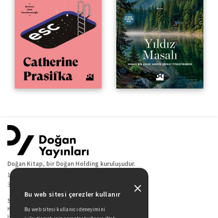
Doğan Kitap, bir Doğan Holding kuruluşudur.
19 Mayıs Cad. Golden Plaza No:1 Kat:10
34360 / Şişli / İstanbul
Bu web sitesi çerezler kullanır
Sitede Yer Alan Sayfalar
Kitaplarımız
Bu web sitesi kullanıcı deneyimini
Hakkımızda