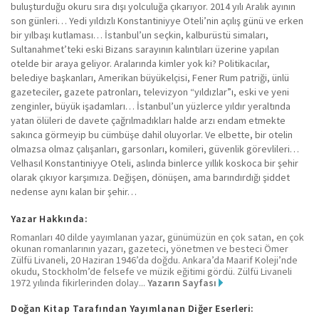
buluşturduğu okuru sıra dışı yolculuğa çıkarıyor. 2014 yılı Aralık ayının
son günleri… Yedi yıldızlı Konstantiniyye Oteli’nin açılış günü ve erken
bir yılbaşı kutlaması… İstanbul’un seçkin, kalburüstü simaları,
Sultanahmet’teki eski Bizans sarayının kalıntıları üzerine yapılan
otelde bir araya geliyor. Aralarında kimler yok ki? Politikacılar,
belediye başkanları, Amerikan büyükelçisi, Fener Rum patriği, ünlü
gazeteciler, gazete patronları, televizyon “yıldızlar”ı, eski ve yeni
zenginler, büyük işadamları… İstanbul’un yüzlerce yıldır yeraltında
yatan ölüleri de davete çağrılmadıkları halde arzı endam etmekte
sakınca görmeyip bu cümbüşe dahil oluyorlar. Ve elbette, bir otelin
olmazsa olmaz çalışanları, garsonları, komileri, güvenlik görevlileri…
Velhasıl Konstantiniyye Oteli, aslında binlerce yıllık koskoca bir şehir
olarak çıkıyor karşımıza. Değişen, dönüşen, ama barındırdığı şiddet
nedense aynı kalan bir şehir…
Yazar Hakkında:
Romanları 40 dilde yayımlanan yazar, günümüzün en çok satan, en çok
okunan romanlarının yazarı, gazeteci, yönetmen ve besteci Ömer
Zülfü Livaneli, 20 Haziran 1946’da doğdu. Ankara’da Maarif Koleji’nde
okudu, Stockholm’de felsefe ve müzik eğitimi gördü. Zülfü Livaneli
1972 yılında fikirlerinden dolay...
Yazarın Sayfası
Doğan Kitap Tarafından Yayımlanan Diğer Eserleri: