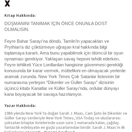
Kitap Hakkında:
DÜŞMANINI TANIMAK İÇİN ÖNCE ONUNLA DOST
OLMALISIN.
Feyre Bahar Sarayı’na döndü. Tamlin’in yapacakları ve
Prythian’a diz çöktürmeye uğraşan kral hakkında bilgi
toplamaya kararlı. Ama bunu yapabilmek için ölümcül bir oyun
oynaması gerekiyor. Yaklaşan savaş hepsini tehdit ederken,
Feyre tehlikeli Yüce Lordlardan hangisine güvenmesi gerektiği
konusunda bir karar vermek, müttefikini en olmayacak yerlerde
aramak zorunda. New York Times Çok Satanlar listesinin bir
numarasına yerleşen “Dikenler ve Güller Sarayı” dizisinin
üçüncü kitabı Kanatlar ve Küller Sarayı’nda, ordular dünyayı
kana boyayacak bir savaşa hazırlanıyor.
Yazar Hakkında:
1986 yılında New York’ta doğan Sarah J. Maas, Cam Şato ile Dikenler ve
Güller Sarayı serileriyle New York Times, USA Today ve uluslararası
çoksatan kitaplar listelerinde uzun süre 1 numarada kalan, çağdaş
fantastik edebiyatın en güçlü yazarlarından biridir. Sarah J. Maas’in ilk