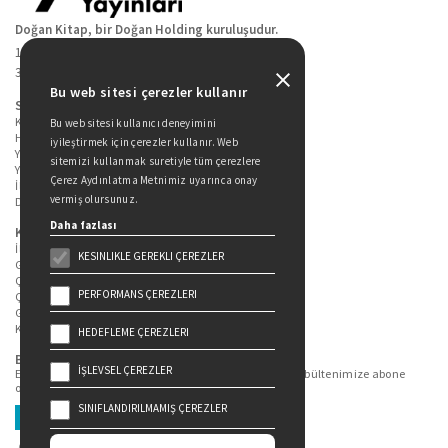
Doğan Kitap, bir Doğan Holding kuruluşudur.
19 Mayıs Cad. Golden Plaza No:1 Kat:10
34360 / Şişli / İstanbul
Bu web sitesi çerezler kullanır
Sitede Yer Alan Sayfalar
Kitaplarımız
Bu web sitesi kullanıcı deneyimini
Hakkımızda
iyileştirmek için çerezler kullanır. Web
Yazarlarımız
sitemizi kullanmak suretiyle tüm çerezlere
Yazar Adayları İçin
Çerez Aydınlatma Metnimiz uyarınca onay
İletişim
vermiş olursunuz.
Duygu Asena Roman Ödülü
Daha fazlası
Kişisel Verilerin Korunması
İlgili Kişi Başvuru Formu
KESINLIKLE GEREKLI ÇEREZLER
Genel Aydınlatma Metni
Çekiliş Aydınlatma Metni
PERFORMANS ÇEREZLERI
Çerez Aydınlatma Metni
Gizlilik Politikası
Kullanım Şartları
HEDEFLEME ÇEREZLERI
Bizi Takip Edin...
İŞLEVSEL ÇEREZLER
En güncel kitap ve etkinliklerden haberdar olmak için bültenimize abone
olun.
SINIFLANDIRILMAMIŞ ÇEREZLER
Üye Ol