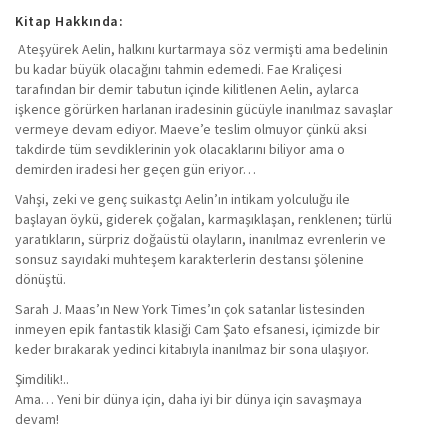
Kitap Hakkında:
Ateşyürek Aelin, halkını kurtarmaya söz vermişti ama bedelinin
bu kadar büyük olacağını tahmin edemedi. Fae Kraliçesi
tarafından bir demir tabutun içinde kilitlenen Aelin, aylarca
işkence görürken harlanan iradesinin gücüyle inanılmaz savaşlar
vermeye devam ediyor. Maeve’e teslim olmuyor çünkü aksi
takdirde tüm sevdiklerinin yok olacaklarını biliyor ama o
demirden iradesi her geçen gün eriyor…
Vahşi, zeki ve genç suikastçı Aelin’ın intikam yolculuğu ile
başlayan öykü, giderek çoğalan, karmaşıklaşan, renklenen; türlü
yaratıkların, sürpriz doğaüstü olayların, inanılmaz evrenlerin ve
sonsuz sayıdaki muhteşem karakterlerin destansı şölenine
dönüştü.
Sarah J. Maas’ın New York Times’ın çok satanlar listesinden
inmeyen epik fantastik klasiği Cam Şato efsanesi, içimizde bir
keder bırakarak yedinci kitabıyla inanılmaz bir sona ulaşıyor.
Şimdilik!..
Ama… Yeni bir dünya için, daha iyi bir dünya için savaşmaya
devam!