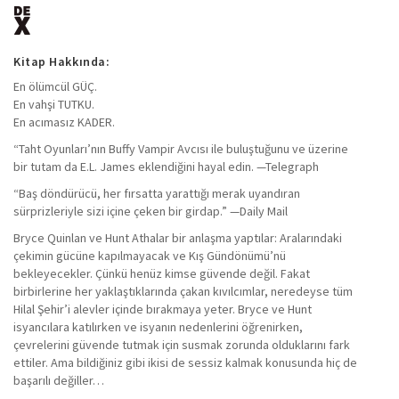
Kitap Hakkında:
En ölümcül GÜÇ.
En vahşi TUTKU.
En acımasız KADER.
“Taht Oyunları’nın Buffy Vampir Avcısı ile buluştuğunu ve üzerine
bir tutam da E.L. James eklendiğini hayal edin. —Telegraph
“Baş döndürücü, her fırsatta yarattığı merak uyandıran
sürprizleriyle sizi içine çeken bir girdap.” —Daily Mail
Bryce Quinlan ve Hunt Athalar bir anlaşma yaptılar: Aralarındaki
çekimin gücüne kapılmayacak ve Kış Gündönümü’nü
bekleyecekler. Çünkü henüz kimse güvende değil. Fakat
birbirlerine her yaklaştıklarında çakan kıvılcımlar, neredeyse tüm
Hilal Şehir’i alevler içinde bırakmaya yeter. Bryce ve Hunt
isyancılara katılırken ve isyanın nedenlerini öğrenirken,
çevrelerini güvende tutmak için susmak zorunda olduklarını fark
ettiler. Ama bildiğiniz gibi ikisi de sessiz kalmak konusunda hiç de
başarılı değiller…