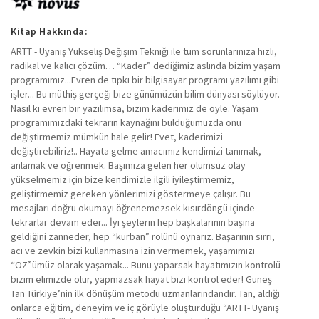
Kitap Hakkında:
ARTT - Uyanış Yükseliş Değişim Tekniği ile tüm sorunlarınıza hızlı,
radikal ve kalıcı çözüm… “Kader” dediğimiz aslında bizim yaşam
programımız...Evren de tıpkı bir bilgisayar programı yazılımı gibi
işler... Bu müthiş gerçeği bize günümüzün bilim dünyası söylüyor.
Nasıl ki evren bir yazılımsa, bizim kaderimiz de öyle. Yaşam
programımızdaki tekrarın kaynağını bulduğumuzda onu
değiştirmemiz mümkün hale gelir! Evet, kaderimizi
değiştirebiliriz!.. Hayata gelme amacımız kendimizi tanımak,
anlamak ve öğrenmek. Başımıza gelen her olumsuz olay
yükselmemiz için bize kendimizle ilgili iyileştirmemiz,
geliştirmemiz gereken yönlerimizi göstermeye çalışır. Bu
mesajları doğru okumayı öğrenemezsek kısırdöngü içinde
tekrarlar devam eder... İyi şeylerin hep başkalarının başına
geldiğini zanneder, hep “kurban” rolünü oynarız. Başarının sırrı,
acı ve zevkin bizi kullanmasına izin vermemek, yaşamımızı
“ÖZ”ümüz olarak yaşamak... Bunu yaparsak hayatımızın kontrolü
bizim elimizde olur, yapmazsak hayat bizi kontrol eder! Güneş
Tan Türkiye’nin ilk dönüşüm metodu uzmanlarındandır. Tan, aldığı
onlarca eğitim, deneyim ve iç görüyle oluşturduğu “ARTT- Uyanış