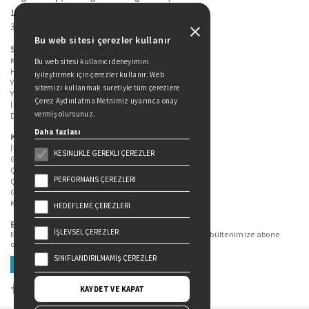
19 Mayıs Cad. Golden Plaza No:1 Kat:10
34360 / Şişli / İstanbul
Bu web sitesi çerezler kullanır
Sitede Yer Alan Sayfalar
Kitaplarımız
Bu web sitesi kullanıcı deneyimini
Hakkımızda
iyileştirmek için çerezler kullanır. Web
Yazarlarımız
sitemizi kullanmak suretiyle tüm çerezlere
Yazar Adayları İçin
Çerez Aydınlatma Metnimiz uyarınca onay
İletişim
vermiş olursunuz.
Duygu Asena Roman Ödülü
Daha fazlası
Kişisel Verilerin Korunması
İlgili Kişi Başvuru Formu
KESINLIKLE GEREKLI ÇEREZLER
Genel Aydınlatma Metni
Çekiliş Aydınlatma Metni
PERFORMANS ÇEREZLERI
Çerez Aydınlatma Metni
Gizlilik Politikası
Kullanım Şartları
HEDEFLEME ÇEREZLERI
Bizi Takip Edin...
İŞLEVSEL ÇEREZLER
En güncel kitap ve etkinliklerden haberdar olmak için bültenimize abone
olun.
SINIFLANDIRILMAMIŞ ÇEREZLER
Üye Ol
KAYDET VE KAPAT