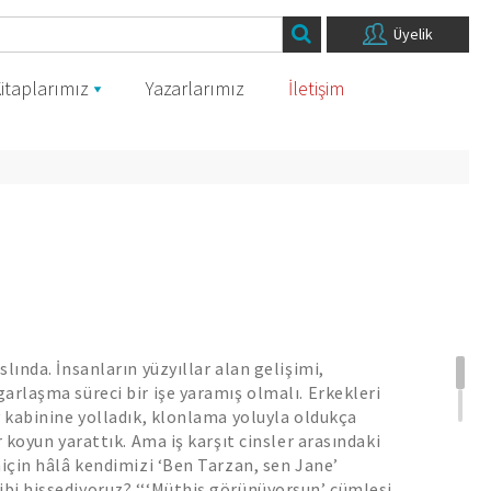
Üyelik
itaplarımız
Yazarlarımız
İletişim
lında. İnsanların yüzyıllar alan gelişimi,
arlaşma süreci bir işe yaramış olmalı. Erkekleri
y kabinine yolladık, klonlama yoluyla oldukça
r koyun yarattık. Ama iş karşıt cinsler arasındaki
niçin hâlâ kendimizi ‘Ben Tarzan, sen Jane’
bi hissediyoruz? ‘‘‘Müthiş görünüyorsun’ cümlesi