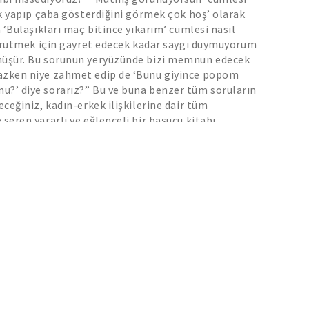
lik yapıp çaba gösterdiğini görmek çok hoş’ olarak
a ‘Bulaşıkları maç bitince yıkarım’ cümlesi nasıl
 yürütmek için gayret edecek kadar saygı duymuyorum
nüşür. Bu sorunun yeryüzünde bizi memnun edecek
azken niye zahmet edip de ‘Bunu giyince popom
u?’ diye sorarız?” Bu ve buna benzer tüm soruların
eceğiniz, kadın-erkek ilişkilerine dair tüm
seren yararlı ve eğlenceli bir başucu kitabı.