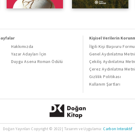
Sayfalar
Kişisel Verilerin Korun
Hakkımızda
İlgili Kişi Başvuru Formu
Yazar Adayları İçin
Genel Aydınlatma Metn
Duygu Asena Roman Ödülü
Çekiliş Aydınlatma Metn
Çerez Aydınlatma Metn
Gizlilik Politikası
Kullanım Şartları
Doğan Yayınları Copyright © 2022 | Tasarım ve Uygulama:
Carbon Interaktif