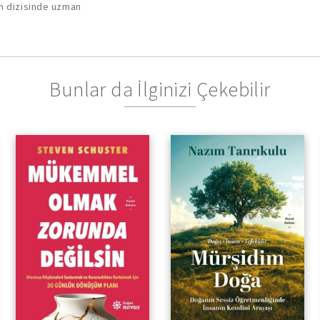
on dizisinde uzman
Bunlar da İlginizi Çekebilir
Doğanın Sessiz
Öğretmenliğinde İnsanın
Kendini Arayışı