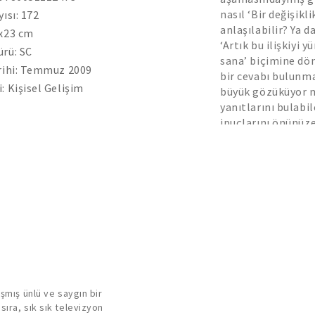
nasıl ‘Bir değişik
yısı: 172
anlaşılabilir? Ya d
4x23 cm
‘Artık bu ilişkiyi
rü: SC
sana’ biçimine dö
rihi: Temmuz 2009
bir cevabı bulunm
: Kişisel Gelişim
büyük gözüküyor m
yanıtlarını bulabil
ipuçlarını önünüze 
şmış ünlü ve saygın bir
ıra, sık sık televizyon