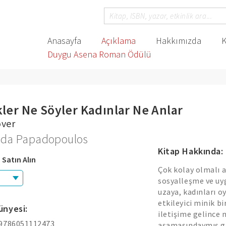
Anasayfa
Açıklama
Hakkımızda
K
Duygu Asena Roman Ödülü
ler Ne Söyler Kadınlar Ne Anlar
over
inda Papadopoulos
Kitap Hakkında:
 Satın Alın
Çok kolay olmalı as
sosyalleşme ve uyg
uzaya, kadınları o
etkileyici minik bi
ünyesi:
iletişime gelince 
 9786051112473
aşamasındaymış gi