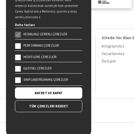
iyileştirmek için çerezler kullanır. Web
sitemizi kullanmak suretiyle tüm çerezlere
Çerez Aydınlatma Metnimiz uyarınca onay
vermiş olursunuz.
Daha fazlası
KESINLIKLE GEREKLI ÇEREZLER
Sitede Yer Alan 
PERFORMANS ÇEREZLERI
Kitaplarımız
Yazarlarımız
HEDEFLEME ÇEREZLERI
Doğan Kitap, bir Doğan Holding
İletişim
kuruluşudur.
İŞLEVSEL ÇEREZLER
19 Mayıs Cad. Golden Plaza No:1 Kat:10
34360 / Şişli / İstanbul
SINIFLANDIRILMAMIŞ ÇEREZLER
KAYDET VE KAPAT
TÜM ÇEREZLERİ REDDET