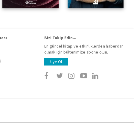
ması
Bizi Takip Edin...
En güncel kitap ve etkinliklerden haberdar
olmak için bültenimize abone olun.
i
i
Üye Ol
i