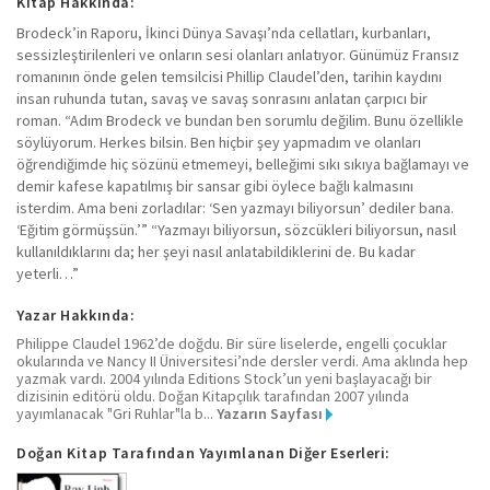
Kitap Hakkında:
Brodeck’in Raporu, İkinci Dünya Savaşı’nda cellatları, kurbanları,
sessizleştirilenleri ve onların sesi olanları anlatıyor. Günümüz Fransız
romanının önde gelen temsilcisi Phillip Claudel’den, tarihin kaydını
insan ruhunda tutan, savaş ve savaş sonrasını anlatan çarpıcı bir
roman. “Adım Brodeck ve bundan ben sorumlu değilim. Bunu özellikle
söylüyorum. Herkes bilsin. Ben hiçbir şey yapmadım ve olanları
öğrendiğimde hiç sözünü etmemeyi, belleğimi sıkı sıkıya bağlamayı ve
demir kafese kapatılmış bir sansar gibi öylece bağlı kalmasını
isterdim. Ama beni zorladılar: ‘Sen yazmayı biliyorsun’ dediler bana.
‘Eğitim görmüşsün.’” “Yazmayı biliyorsun, sözcükleri biliyorsun, nasıl
kullanıldıklarını da; her şeyi nasıl anlatabildiklerini de. Bu kadar
yeterli…”
Yazar Hakkında:
Philippe Claudel 1962’de doğdu. Bir süre liselerde, engelli çocuklar
okularında ve Nancy II Üniversitesi’nde dersler verdi. Ama aklında hep
yazmak vardı. 2004 yılında Editions Stock’un yeni başlayacağı bir
dizisinin editörü oldu. Doğan Kitapçılık tarafından 2007 yılında
yayımlanacak "Gri Ruhlar"la b...
Yazarın Sayfası
Doğan Kitap Tarafından Yayımlanan Diğer Eserleri: