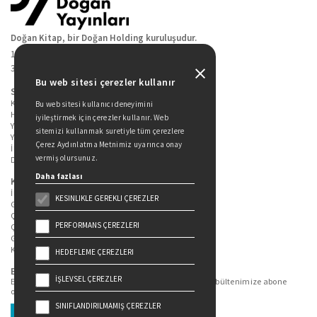
Doğan Kitap, bir Doğan Holding kuruluşudur.
19 Mayıs Cad. Golden Plaza No:1 Kat:10
34360 / Şişli / İstanbul
Bu web sitesi çerezler kullanır
Sitede Yer Alan Sayfalar
Kitaplarımız
Bu web sitesi kullanıcı deneyimini
Hakkımızda
iyileştirmek için çerezler kullanır. Web
Yazarlarımız
sitemizi kullanmak suretiyle tüm çerezlere
Yazar Adayları İçin
Çerez Aydınlatma Metnimiz uyarınca onay
İletişim
vermiş olursunuz.
Duygu Asena Roman Ödülü
Daha fazlası
Kişisel Verilerin Korunması
İlgili Kişi Başvuru Formu
KESINLIKLE GEREKLI ÇEREZLER
Genel Aydınlatma Metni
Çekiliş Aydınlatma Metni
PERFORMANS ÇEREZLERI
Çerez Aydınlatma Metni
Gizlilik Politikası
Kullanım Şartları
HEDEFLEME ÇEREZLERI
Bizi Takip Edin...
İŞLEVSEL ÇEREZLER
En güncel kitap ve etkinliklerden haberdar olmak için bültenimize abone
olun.
SINIFLANDIRILMAMIŞ ÇEREZLER
Üye Ol