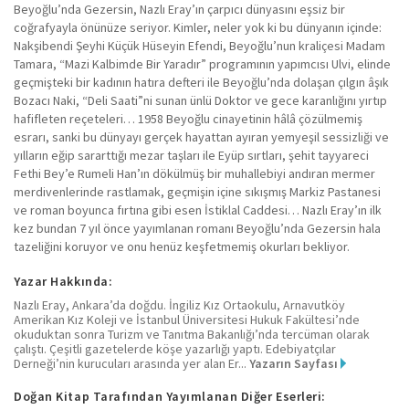
Beyoğlu’nda Gezersin, Nazlı Eray’ın çarpıcı dünyasını eşsiz bir
coğrafyayla önünüze seriyor. Kimler, neler yok ki bu dünyanın içinde:
Nakşibendi Şeyhi Küçük Hüseyin Efendi, Beyoğlu’nun kraliçesi Madam
Tamara, “Mazi Kalbimde Bir Yaradır” programının yapımcısı Ulvi, elinde
geçmişteki bir kadının hatıra defteri ile Beyoğlu’nda dolaşan çılgın âşık
Bozacı Naki, “Deli Saati”ni sunan ünlü Doktor ve gece karanlığını yırtıp
hafifleten reçeteleri… 1958 Beyoğlu cinayetinin hâlâ çözülmemiş
esrarı, sanki bu dünyayı gerçek hayattan ayıran yemyeşil sessizliği ve
yılların eğip sararttığı mezar taşları ile Eyüp sırtları, şehit tayyareci
Fethi Bey’e Rumeli Han’ın dökülmüş bir muhallebiyi andıran mermer
merdivenlerinde rastlamak, geçmişin içine sıkışmış Markiz Pastanesi
ve roman boyunca fırtına gibi esen İstiklal Caddesi… Nazlı Eray’ın ilk
kez bundan 7 yıl önce yayımlanan romanı Beyoğlu’nda Gezersin hala
tazeliğini koruyor ve onu henüz keşfetmemiş okurları bekliyor.
Yazar Hakkında:
Nazlı Eray, Ankara’da doğdu. İngiliz Kız Ortaokulu, Arnavutköy
Amerikan Kız Koleji ve İstanbul Üniversitesi Hukuk Fakültesi’nde
okuduktan sonra Turizm ve Tanıtma Bakanlığı’nda tercüman olarak
çalıştı. Çeşitli gazetelerde köşe yazarlığı yaptı. Edebiyatçılar
Derneği’nin kurucuları arasında yer alan Er...
Yazarın Sayfası
Doğan Kitap Tarafından Yayımlanan Diğer Eserleri: