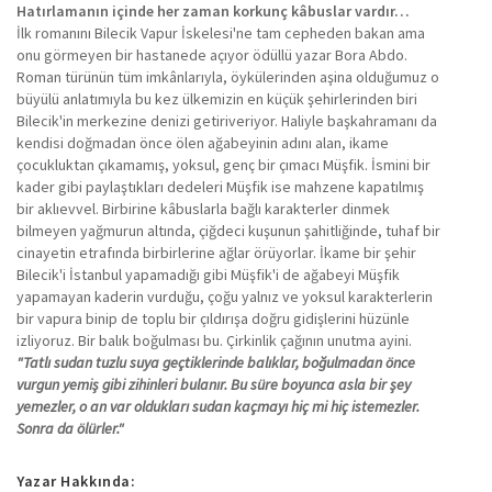
Hatırlamanın içinde her zaman korkunç kâbuslar vardır…
İlk romanını Bilecik Vapur İskelesi'ne tam cepheden bakan ama
onu görmeyen bir hastanede açıyor ödüllü yazar Bora Abdo.
Roman türünün tüm imkânlarıyla, öykülerinden aşina olduğumuz o
büyülü anlatımıyla bu kez ülkemizin en küçük şehirlerinden biri
Bilecik'in merkezine denizi getiriveriyor. Haliyle başkahramanı da
kendisi doğmadan önce ölen ağabeyinin adını alan, ikame
çocukluktan çıkamamış, yoksul, genç bir çımacı Müşfik. İsmini bir
kader gibi paylaştıkları dedeleri Müşfik ise mahzene kapatılmış
bir aklıevvel. Birbirine kâbuslarla bağlı karakterler dinmek
bilmeyen yağmurun altında, çiğdeci kuşunun şahitliğinde, tuhaf bir
cinayetin etrafında birbirlerine ağlar örüyorlar. İkame bir şehir
Bilecik'i İstanbul yapamadığı gibi Müşfik'i de ağabeyi Müşfik
yapamayan kaderin vurduğu, çoğu yalnız ve yoksul karakterlerin
bir vapura binip de toplu bir çıldırışa doğru gidişlerini hüzünle
izliyoruz. Bir balık boğulması bu. Çirkinlik çağının unutma ayini.
"Tatlı sudan tuzlu suya geçtiklerinde balıklar, boğulmadan önce
vurgun yemiş gibi zihinleri bulanır. Bu süre boyunca asla bir şey
yemezler, o an var oldukları sudan kaçmayı hiç mi hiç istemezler.
Sonra da ölürler."
Yazar Hakkında: