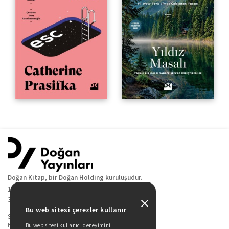
Doğan Kitap, bir Doğan Holding kuruluşudur.
19 Mayıs Cad. Golden Plaza No:1 Kat:10
34360 / Şişli / İstanbul
Bu web sitesi çerezler kullanır
Sitede Yer Alan Sayfalar
Kitaplarımız
Bu web sitesi kullanıcı deneyimini