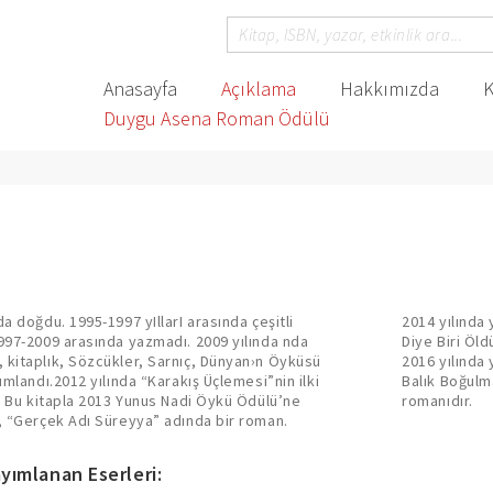
Anasayfa
Açıklama
Hakkımızda
K
Duygu Asena Roman Ödülü
a doğdu. 1995-1997 yIllarI arasında çeşitli
tma Dörtlemesi”nin ilk kitabı Bizi Çağanoz
997-2009 arasında yazmadı. 2009 yılında nda
la Sait Faik Hikâye Armağanı’na layık görüldü.
 kitaplık, Sözcükler, Sarnıç, Dünyan›n Öyküsü
orum. Çok, “Pergel İkilemesi”nin ilk kitabıdır.
ımlandı.2012 yılında “Karakış Üçlemesi”nin ilki
rtlemesi”nin ikinci kitabı, Bora Abdo’nun ilk
ı. Bu kitapla 2013 Yunus Nadi Öykü Ödülü’ne
romanıdır.
i, “Gerçek Adı Süreyya” adında bir roman.
yımlanan Eserleri: