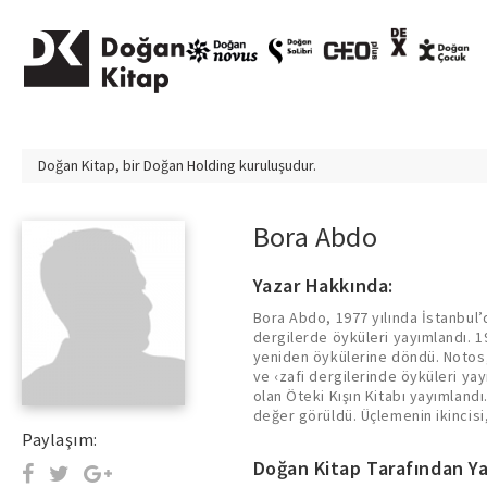
Doğan Kitap, bir
Doğan Holding
kuruluşudur.
Bora Abdo
Yazar Hakkında:
Bora Abdo, 1977 yılında İstanbul’d
2014 yılında yayımlanan “Beni Unu
dergilerde öyküleri yayımlandı. 1
Diye Biri Öldürdü adlı öykü kitabıy
yeniden öykülerine döndü. Notos,
2016 yılında yayımlanan Seni Seviy
ve ‹zafi dergilerinde öyküleri yay
Balık Boğulması, “Beni Unutma Dö
olan Öteki Kışın Kitabı yayımland
değer görüldü. Üçlemenin ikincis
Paylaşım:
Doğan Kitap Tarafından Ya