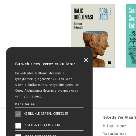
Bu web sitesi çerezler kullanır
Bu web sitesi kullanıcı deneyimini
iyileştirmek için çerezler kullanır. Web
sitemizi kullanmak suretiyle tüm çerezlere
Çerez Aydınlatma Metnimiz uyarınca onay
vermiş olursunuz.
Daha fazlası
KESINLIKLE GEREKLI ÇEREZLER
Sitede Yer Alan 
PERFORMANS ÇEREZLERI
Kitaplarımız
Yazarlarımız