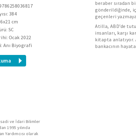
beraber sıradan b
 9786258036817
gönderildiğinde, 
yısı: 384
geçenleri yazmaya
.6x21 cm
Atilla, ABD’de tut
rü: SC
insanları, karşı ka
rihi: Ocak 2022
kitapta anlatıyor. 
: Anı Biyografi
bankacının hayata 
kuma
sadi ve İdari Bilimler
dan 1995 yılında
n Yardımcısı olarak