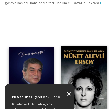
göreve başladı. Daha sonra farklı bölümle...
Yazarın Sayfası
“Bize De ‘aferin’ Düştü...”
Bu web sitesi çerezler kullanır
Bu web sitesi kullanıcı deneyimini