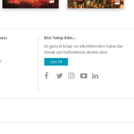
ması
Bizi Takip Edin...
En güncel kitap ve etkinliklerden haberdar
olmak için bültenimize abone olun.
i
i
Üye Ol
i