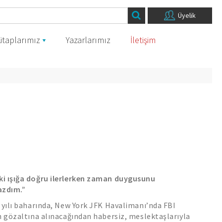
Üyelik
itaplarımız
Yazarlarımız
İletişim
i ışığa doğru ilerlerken zaman duygusunu
azdım.”
 yılı baharında, New York JFK Havalimanı’nda FBI
n gözaltına alınacağından habersiz, meslektaşlarıyla