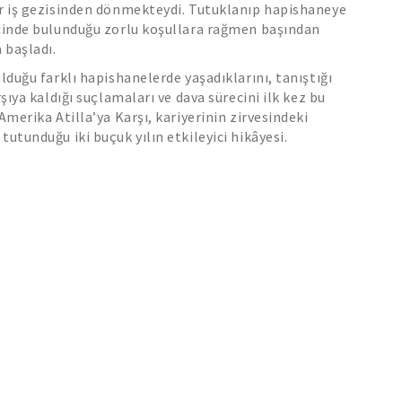
ir iş gezisinden dönmekteydi. Tutuklanıp hapishaneye
içinde bulunduğu zorlu koşullara rağmen başından
 başladı.
ulduğu farklı hapishanelerde yaşadıklarını, tanıştığı
rşıya kaldığı suçlamaları ve dava sürecini ilk kez bu
Amerika Atilla’ya Karşı, kariyerinin zirvesindeki
tutunduğu iki buçuk yılın etkileyici hikâyesi.