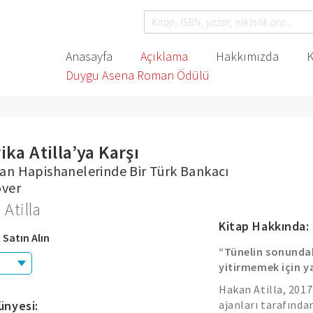
Anasayfa
Açıklama
Hakkımızda
K
Duygu Asena Roman Ödülü
ka Atilla’ya Karşı
an Hapishanelerinde Bir Türk Bankacı
over
Atilla
Kitap Hakkında:
 Satın Alın
“Tünelin sonundak
yitirmemek için y
Hakan Atilla, 2017
ünyesi:
ajanları tarafında