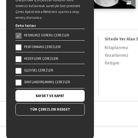
iyileştirmek için çerezler kullanır. Web
sitemizi kullanmak suretiyle tüm çerezlere
Çerez Aydınlatma Metnimiz uyarınca onay
vermiş olursunuz.
Daha fazlası
KESINLIKLE GEREKLI ÇEREZLER
Sitede Yer Alan 
PERFORMANS ÇEREZLERI
Kitaplarımız
Yazarlarımız
HEDEFLEME ÇEREZLERI
Doğan Kitap, bir Doğan Holding
İletişim
kuruluşudur.
İŞLEVSEL ÇEREZLER
19 Mayıs Cad. Golden Plaza No:1 Kat:10
34360 / Şişli / İstanbul
SINIFLANDIRILMAMIŞ ÇEREZLER
KAYDET VE KAPAT
TÜM ÇEREZLERİ REDDET