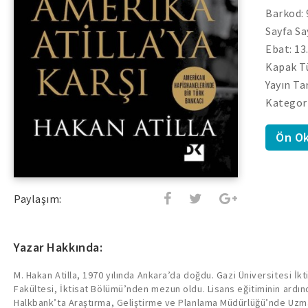
Barkod:
Sayfa Sa
Ebat: 13
Kapak Tü
Yayın Ta
Kategori
Ön O
Paylaşım:
Yazar Hakkında:
M. Hakan Atilla, 1970 yılında Ankara’da doğdu. Gazi Üniversitesi İkti
Fakültesi, İktisat Bölümü’nden mezun oldu. Lisans eğitiminin ardın
Halkbank’ta Araştırma, Geliştirme ve Planlama Müdürlüğü’nde Uzma