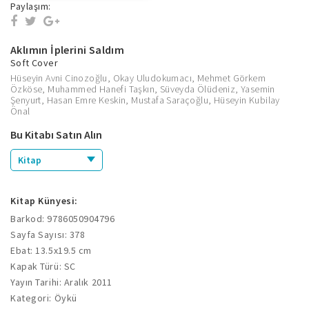
Paylaşım:
Aklımın İplerini Saldım
Soft Cover
Hüseyin Avni Cinozoğlu
,
Okay Uludokumacı
,
Mehmet Görkem
Özköse
,
Muhammed Hanefi Taşkın
,
Süveyda Ölüdeniz
,
Yasemin
Şenyurt
,
Hasan Emre Keskin
,
Mustafa Saraçoğlu
,
Hüseyin Kubilay
Önal
Bu Kitabı Satın Alın
Kitap
Kitap Künyesi:
Barkod: 9786050904796
Sayfa Sayısı: 378
Ebat: 13.5x19.5 cm
Kapak Türü: SC
Yayın Tarihi: Aralık 2011
Kategori: Öykü