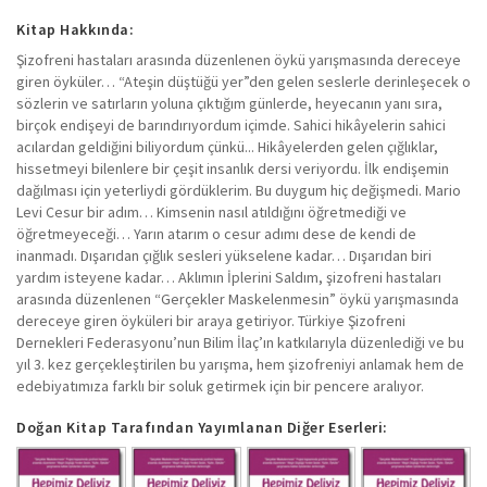
Kitap Hakkında:
Şizofreni hastaları arasında düzenlenen öykü yarışmasında dereceye
giren öyküler… “Ateşin düştüğü yer”den gelen seslerle derinleşecek o
sözlerin ve satırların yoluna çıktığım günlerde, heyecanın yanı sıra,
birçok endişeyi de barındırıyordum içimde. Sahici hikâyelerin sahici
acılardan geldiğini biliyordum çünkü... Hikâyelerden gelen çığlıklar,
hissetmeyi bilenlere bir çeşit insanlık dersi veriyordu. İlk endişemin
dağılması için yeterliydi gördüklerim. Bu duygum hiç değişmedi. Mario
Levi Cesur bir adım… Kimsenin nasıl atıldığını öğretmediği ve
öğretmeyeceği… Yarın atarım o cesur adımı dese de kendi de
inanmadı. Dışarıdan çığlık sesleri yükselene kadar… Dışarıdan biri
yardım isteyene kadar… Aklımın İplerini Saldım, şizofreni hastaları
arasında düzenlenen “Gerçekler Maskelenmesin” öykü yarışmasında
dereceye giren öyküleri bir araya getiriyor. Türkiye Şizofreni
Dernekleri Federasyonu’nun Bilim İlaç’ın katkılarıyla düzenlediği ve bu
yıl 3. kez gerçekleştirilen bu yarışma, hem şizofreniyi anlamak hem de
edebiyatımıza farklı bir soluk getirmek için bir pencere aralıyor.
Doğan Kitap Tarafından Yayımlanan Diğer Eserleri: