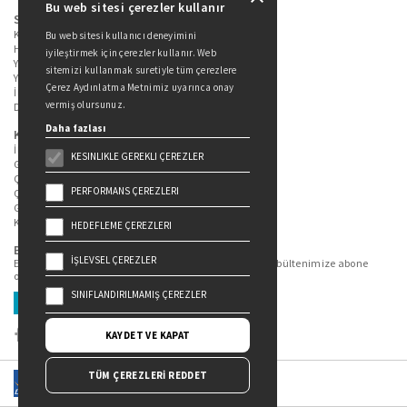
Bu web sitesi çerezler kullanır
Sitede Yer Alan Sayfalar
Kitaplarımız
Bu web sitesi kullanıcı deneyimini
Hakkımızda
iyileştirmek için çerezler kullanır. Web
Yazarlarımız
sitemizi kullanmak suretiyle tüm çerezlere
Yazar Adayları İçin
Çerez Aydınlatma Metnimiz uyarınca onay
İletişim
vermiş olursunuz.
Duygu Asena Roman Ödülü
Daha fazlası
Kişisel Verilerin Korunması
İlgili Kişi Başvuru Formu
KESINLIKLE GEREKLI ÇEREZLER
Genel Aydınlatma Metni
Çekiliş Aydınlatma Metni
PERFORMANS ÇEREZLERI
Çerez Aydınlatma Metni
Gizlilik Politikası
Kullanım Şartları
HEDEFLEME ÇEREZLERI
Bizi Takip Edin...
İŞLEVSEL ÇEREZLER
En güncel kitap ve etkinliklerden haberdar olmak için bültenimize abone
olun.
SINIFLANDIRILMAMIŞ ÇEREZLER
Üye Ol
KAYDET VE KAPAT
TÜM ÇEREZLERİ REDDET