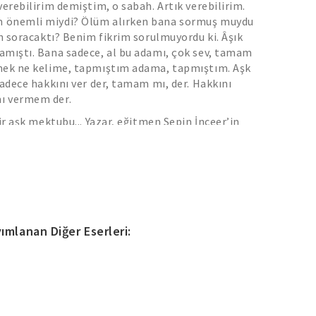
verebilirim demiştim, o sabah. Artık verebilirim.
 önemli miydi? Ölüm alırken bana sormuş muydu
en soracaktı? Benim fikrim sorulmuyordu ki. Âşık
amıştı. Bana sadece, al bu adamı, çok sev, tamam
mek ne kelime, tapmıştım adama, tapmıştım. Aşk
sadece hakkını ver der, tamam mı, der. Hakkını
ı vermem der.
ir aşk mektubu... Yazar, eğitmen Sepin İnceer’in
, çocuklarının babası Okan’a yazdığı bir aşk
 Bir kadının sevdiğinin ölümüne ve bu ülkede ömrü
 kısa süren, büyükler tepişirken ölen bütün
kalbi parçalayan bir ağıt. Ve bir manifesto. Bu
mış bütün acılarla yüzleşmeden, bir hiç uğruna
arımızın yasını tutmadan yola devam etmenin
nı haykırarak ilan eden bir manifesto.
ımlanan Diğer Eserleri: