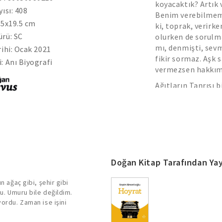
koyacaktık? Artık 
yısı: 408
Benim verebilmem
.5x19.5 cm
ki, toprak, verirk
rü: SC
olurken de sorulm
mı, denmişti, sev
rihi: Ocak 2021
fikir sormaz. Aşk 
: Anı Biyografi
vermezsen hakkım
Ağıtların Tanrısı b
ölen eşi, sevgilisi
mektubu. Bir ağıt.
kelebeklerden daha
çocuklara yaktığı, 
topraklarda yaşan
ölen bütün çocukl
mümkün olmayacağı
Doğan Kitap Tarafından Yay
n ağaç gibi, şehir gibi
tu. Umuru bile değildim.
yordu. Zaman ise işini