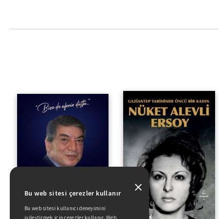
“Bize De ‘aferin’ Düştü...”
Bu web sitesi çerezler kullanır
Bu web sitesi kullanıcı deneyimini
iyileştirmek için çerezler kullanır. Web