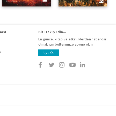
ması
Bizi Takip Edin...
En güncel kitap ve etkinliklerden haberdar
olmak için bültenimize abone olun.
i
i
Üye Ol
i