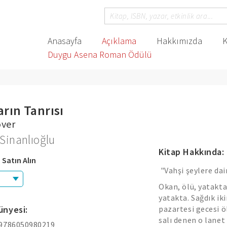
Anasayfa
Açıklama
Hakkımızda
K
Duygu Asena Roman Ödülü
ların Tanrısı
over
Sinanlıoğlu
Kitap Hakkında:
 Satın Alın
"Vahşi şeylere dair
Okan, ölü, yatakt
yatakta. Sağdık ik
ünyesi:
pazartesi gecesi ö
salı denen o lanet
 9786050980219