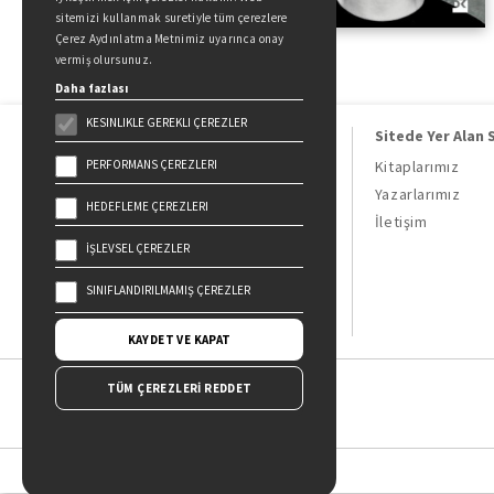
sitemizi kullanmak suretiyle tüm çerezlere
Çerez Aydınlatma Metnimiz uyarınca onay
vermiş olursunuz.
Daha fazlası
KESINLIKLE GEREKLI ÇEREZLER
Sitede Yer Alan 
PERFORMANS ÇEREZLERI
Kitaplarımız
Yazarlarımız
HEDEFLEME ÇEREZLERI
Doğan Kitap, bir Doğan Holding
İletişim
kuruluşudur.
İŞLEVSEL ÇEREZLER
19 Mayıs Cad. Golden Plaza No:1 Kat:10
34360 / Şişli / İstanbul
SINIFLANDIRILMAMIŞ ÇEREZLER
KAYDET VE KAPAT
TÜM ÇEREZLERİ REDDET