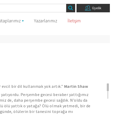
Üyelik
itaplarımız
Yazarlarımız
İletişim
 evcil bir dil kullanmak yok artık."
Martin Shaw
a yatıyordu. Perşembe gecesi beraber yattığımız
imiz de, daha perşembe gecesi sağdık. N’oldu da
lü ölü yattık o yatağa? Ölü olmak yetmedi, bir de
 günde, ölülerin bir tanesini toprağa mı