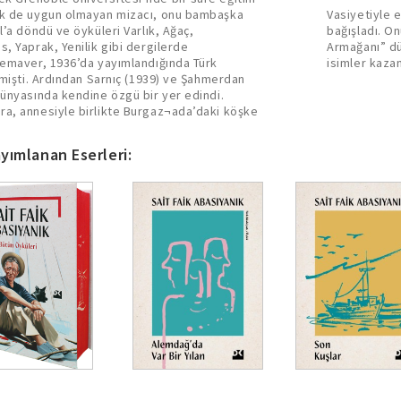
pek de uygun olmayan mizacı, onu bambaşka
Vasiyetiyle e
l’a döndü ve öyküleri Varlık, Ağaç,
bağışladı. O
s, Yaprak, Yenilik gibi dergilerde
Armağanı” dü
 Semaver, 1936’da yayımlandığında Türk
isimler kaza
irmişti. Ardından Sarnıç (1939) ve Şahmerdan
dünyasında kendine özgü bir yer edindi.
ra, annesiyle birlikte Burgaz¬ada’daki köşke
yımlanan Eserleri: