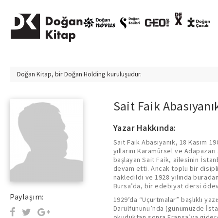
Doğan Kitap, bir
Doğan Holding
kuruluşudur.
Sait Faik Abasıyanı
Yazar Hakkında:
Sait Faik Abasıyanık, 18 Kasım 
yıllarını Karamürsel ve Adapazarı 
başlayan Sait Faik, ailesinin İsta
devam etti. Ancak toplu bir disip
nakledildi ve 1928 yılında burada
Bursa’da, bir edebiyat dersi ödev
Paylaşım:
1929’da “Uçurtmalar” başlıklı yazı
Darülfünunu’nda (günümüzde İstan
okuduktan sonra Fransa’ya gidere