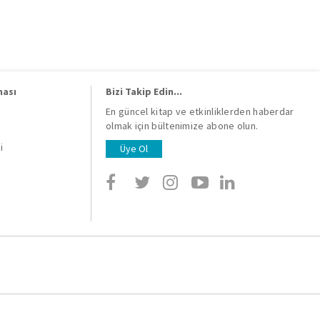
ması
Bizi Takip Edin...
En güncel kitap ve etkinliklerden haberdar
olmak için bültenimize abone olun.
i
i
Üye Ol
i