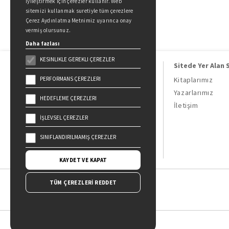
iyileştirmek için çerezler kullanır. Web
sitemizi kullanmak suretiyle tüm çerezlere
Çerez Aydınlatma Metnimiz uyarınca onay
vermiş olursunuz.
Daha fazlası
KESINLIKLE GEREKLI ÇEREZLER
Sitede Yer Alan 
PERFORMANS ÇEREZLERI
Kitaplarımız
Yazarlarımız
HEDEFLEME ÇEREZLERI
Doğan Kitap, bir Doğan Holding
İletişim
kuruluşudur.
İŞLEVSEL ÇEREZLER
19 Mayıs Cad. Golden Plaza No:1 Kat:10
34360 / Şişli / İstanbul
SINIFLANDIRILMAMIŞ ÇEREZLER
KAYDET VE KAPAT
TÜM ÇEREZLERİ REDDET