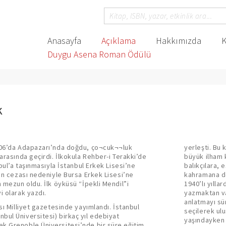
Anasayfa
Açıklama
Hakkımızda
K
Duygu Asena Roman Ödülü
k
1906’da Adapazarı’nda doğdu, ço¬cuk¬¬luk
yerleşti. Bu
arasında geçirdi. İlkokula Rehber-i Terakki’de
büyük ilham 
nbul’a taşınmasıyla İstanbul Erkek Lisesi’ne
balıkçılara,
lin cezası nedeniyle Bursa Erkek Lisesi’ne
kahramana d
n mezun oldu. İlk öyküsü “İpekli Mendil”i
1940’lı yılla
i olarak yazdı.
yazmaktan va
anlatmayı sü
sı Milliyet gazetesinde yayımlandı. İstanbul
seçilerek ul
bul Üniversitesi) birkaç yıl edebiyat
yaşındayken 
k Grenoble Üniversitesi’nde bir süre eğitim