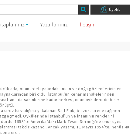
Üyelik
itaplarımız
Yazarlarımız
İletişim
 küçük ada, onun edebiyatındaki insan ve doğa gözlemlerinin en
kaynaklarından biri oldu. İstanbul’un kenar mahallelerinden
 esnaftan ada sakinlerine kadar herkes, onun öykülerinde birer
önüştü.
rda siroz hastalığına yakalanan Sait Faik, bu zor sürece rağmen
zgeçmedi. Öykülerinde İstanbul’un ve insanının renklerini
rdürdü. 1953’te Amerika’daki Mark Twain Derneği’ne onur üyesi
uslararası takdir kazandı. Ancak yaşamı, 11 Mayıs 1954’te, henüz 48
sona erdi.