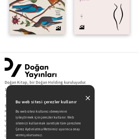
Doğan Kitap, bir Doğan Holding kuruluşudur.
19 Mayıs Cad. Golden Plaza No:1 Kat:10
34360 / Şişli / İstanbul
Bu web sitesi çerezler kullanır
Sitede Yer Alan Sayfalar
Kitaplarımız
Bu web sitesi kullanıcı deneyimini
Hakkımızda
iyileştirmek için çerezler kullanır. Web
Yazarlarımız
sitemizi kullanmak suretiyle tüm çerezlere
Yazar Adayları İçin
Çerez Aydınlatma Metnimiz uyarınca onay
İletişim
vermiş olursunuz.
Duygu Asena Roman Ödülü