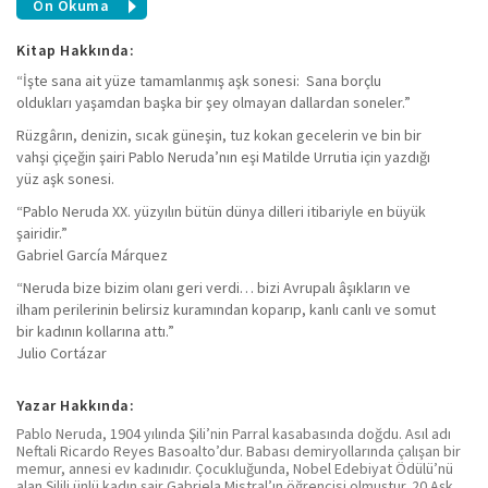
Ön Okuma
Kitap Hakkında:
“İşte sana ait yüze tamamlanmış aşk sonesi: Sana borçlu
oldukları yaşamdan başka bir şey olmayan dallardan soneler.”
Rüzgârın, denizin, sıcak güneşin, tuz kokan gecelerin ve bin bir
vahşi çiçeğin şairi Pablo Neruda’nın eşi Matilde Urrutia için yazdığı
yüz aşk sonesi.
“Pablo Neruda XX. yüzyılın bütün dünya dilleri itibariyle en büyük
şairidir.”
Gabriel García Márquez
“Neruda bize bizim olanı geri verdi… bizi Avrupalı âşıkların ve
ilham perilerinin belirsiz kuramından koparıp, kanlı canlı ve somut
bir kadının kollarına attı.”
Julio Cortázar
Yazar Hakkında:
Pablo Neruda, 1904 yılında Şili’nin Parral kasabasında doğdu. Asıl adı
Neftali Ricardo Reyes Basoalto’dur. Babası demiryollarında çalışan bir
memur, annesi ev kadınıdır. Çocukluğunda, Nobel Edebiyat Ödülü’nü
alan Şilili ünlü kadın şair Gabriela Mistral’ın öğrencisi olmuştur. 20 Aşk