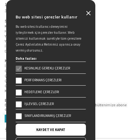
19 Mayıs Cad. Golden Plaza No:1 Kat:10
34360 / Şişli / İstanbul
Bu web sitesi çerezler kullanır
Sitede Yer Alan Sayfalar
Kitaplarımız
Bu web sitesi kullanıcı deneyimini
Hakkımızda
iyileştirmek için çerezler kullanır. Web
Yazarlarımız
sitemizi kullanmak suretiyle tüm çerezlere
Yazar Adayları İçin
Çerez Aydınlatma Metnimiz uyarınca onay
İletişim
vermiş olursunuz.
Duygu Asena Roman Ödülü
Daha fazlası
Kişisel Verilerin Korunması
İlgili Kişi Başvuru Formu
KESINLIKLE GEREKLI ÇEREZLER
Genel Aydınlatma Metni
Çekiliş Aydınlatma Metni
PERFORMANS ÇEREZLERI
Çerez Aydınlatma Metni
Gizlilik Politikası
Kullanım Şartları
HEDEFLEME ÇEREZLERI
Bizi Takip Edin...
İŞLEVSEL ÇEREZLER
En güncel kitap ve etkinliklerden haberdar olmak için bültenimize abone
olun.
SINIFLANDIRILMAMIŞ ÇEREZLER
Üye Ol
KAYDET VE KAPAT