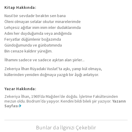
Kitap Hakkında:
Nasıl bir sevdadır bıraktın sen bana
Öleni olmayan selalar okutur minarelerimde
Lehçesiz ağıtlar inim inim inler dudaklarımda
Adını her duyduğumda veya andığımda
Feryatlar düğümlenir boğazımda
Gündoğumunda ve günbatımında
Bin cenaze kaldırır yüreğim.
İlhamını sadece ve sadece aşktan alan şiirler...
Zekeriya İlhan Rüyadaki Vuslat’ta aşkı, yanıp kül olmaya,
küllerinden yeniden doğmaya yazgılı bir âşığı anlatıyor.
Yazar Hakkında:
Zekeriya İlhan, 1969’da Mağden’de doğdu. İşletme Fakültesinden
mezun oldu. Bodrum’da yaşıyor. Kendini bildi bileli şiir yazıyor.
Yazarın
Sayfası
Bunlar da İlginizi Çekebilir