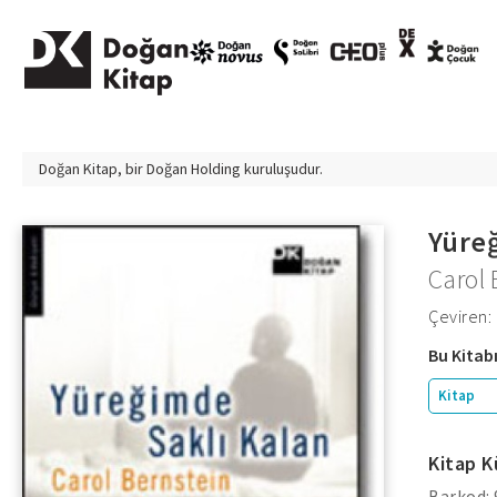
Doğan Kitap, bir
Doğan Holding
kuruluşudur.
Yüre
Carol 
Çeviren:
Bu Kitabı
Kitap
Kitap K
Barkod: