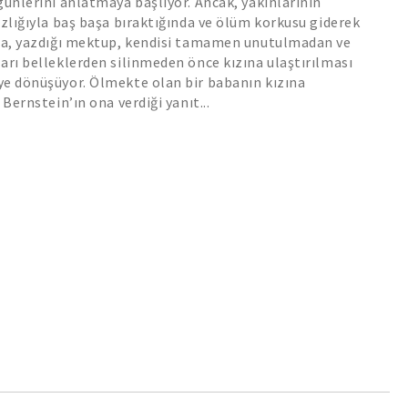
günlerini anlatmaya başlıyor. Ancak, yakınlarının
ızlığıyla baş başa bıraktığında ve ölüm korkusu giderek
nda, yazdığı mektup, kendisi tamamen unutulmadan ve
arı belleklerden silinmeden önce kızına ulaştırılması
ye dönüşüyor. Ölmekte olan bir babanın kızına
 Bernstein’ın ona verdiği yanıt...