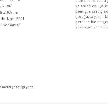
dille hastanedeki 
yalanları onu yaln
ısı: 96
benliğini sardığı
.5 x19.5 cm
çocuğuyla yaşadıkl
rihi: Mart 2001
gereken bie belge
i: Romanlar
yazdıkları ve Carol
 metni yazarlığı yaptı.