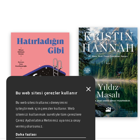
Bu web sitesi çerezler kullanır
Bu web sitesi kullanıcı deneyimini
iyileştirmek için çerezler kullanır. Web
sitemizi kullanmak suretiyle tüm çerezlere
Çerez Aydınlatma Metnimiz uyarınca onay
vermiş olursunuz.
Daha fazlası