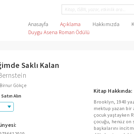
Anasayfa
Açıklama
Hakkımızda
K
Duygu Asena Roman Ödülü
ğimde Saklı Kalan
Bernstein
 Birnur Gökçe
Kitap Hakkında:
 Satın Alın
Brooklyn, 1940 yaz
mektup yazan bir a
çocuk yaştayken Ru
çocuğu, henüz on s
ünyesi:
başkalarını incit
 9756612010