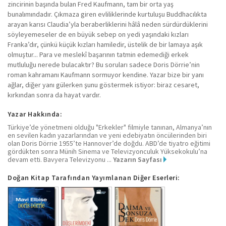
zincirinin başında bulan Fred Kaufmann, tam bir orta yaş
bunalımındadır. Çıkmaza giren evliliklerinde kurtuluşu Buddhacılıkta
arayan karısı Claudia’yla beraberliklerini hâlâ neden sürdürdüklerini
söyleyemeseler de en büyük sebep on yedi yaşındaki kızları
Franka’dır, çünkü küçük kızları hamiledir, üstelik de bir lamaya aşık
olmuştur... Para ve meslekî başarının tatmin edemediği erkek
mutluluğu nerede bulacaktır? Bu soruları sadece Doris Dörrie’nin
roman kahramanı Kaufmann sormuyor kendine. Yazar bize bir yanı
ağlar, diğer yanı gülerken şunu göstermek istiyor: biraz cesaret,
kırkından sonra da hayat vardır.
Yazar Hakkında:
Türkiye’de yönetmeni olduğu "Erkekler" filmiyle tanınan, Almanya’nın
en sevilen kadın yazarlarından ve yeni edebiyatın öncülerinden biri
olan Doris Dörrie 1955’te Hannover’de doğdu. ABD’de tiyatro eğitimi
gördükten sonra Münih Sinema ve Televizyonculuk Yüksekokulu’na
devam etti. Bavyera Televizyonu ...
Yazarın Sayfası
Doğan Kitap Tarafından Yayımlanan Diğer Eserleri: