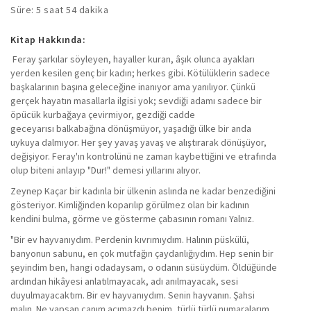
Süre: 5 saat 54 dakika
Kitap Hakkında:
Feray şarkılar söyleyen, hayaller kuran, âşık olunca ayakları
yerden kesilen genç bir kadın; herkes gibi. Kötülüklerin sadece
başkalarının başına geleceğine inanıyor ama yanılıyor. Çünkü
gerçek hayatın masallarla ilgisi yok; sevdiği adamı sadece bir
öpücük kurbağaya çevirmiyor, gezdiği cadde
geceyarısı balkabağına dönüşmüyor, yaşadığı ülke bir anda
uykuya dalmıyor. Her şey yavaş yavaş ve alıştırarak dönüşüyor,
değişiyor. Feray'ın kontrolünü ne zaman kaybettiğini ve etrafında
olup biteni anlayıp "Dur!" demesi yıllarını alıyor.
Zeynep Kaçar bir kadınla bir ülkenin aslında ne kadar benzediğini
gösteriyor. Kimliğinden koparılıp görülmez olan bir kadının
kendini bulma, görme ve gösterme çabasının romanı Yalnız.
"Bir ev hayvanıydım. Perdenin kıvrımıydım. Halının püskülü,
banyonun sabunu, en çok mutfağın çaydanlığıydım. Hep senin bir
şeyindim ben, hangi odadaysam, o odanın süsüydüm. Öldüğünde
ardından hikâyesi anlatılmayacak, adı anılmayacak, sesi
duyulmayacaktım. Bir ev hayvanıydım. Senin hayvanın. Şahsi
malın. Ne yapsan canım acımazdı benim, türlü türlü numaralarım