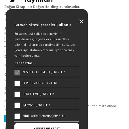
Doğan Kitap, bir Doğan Holding kuruluşudur.
19 Mayıs Cad. Golden Plaza No:1 Kat:10
34360 / Şişli / İstanbul
Bu web sitesi çerezler kullanır
Sitede Yer Alan Sayfalar
Kitaplarımız
Bu web sitesi kullanıcı deneyimini
Hakkımızda
iyileştirmek için çerezler kullanır. Web
Yazarlarımız
sitemizi kullanmak suretiyle tüm çerezlere
Yazar Adayları İçin
Çerez Aydınlatma Metnimiz uyarınca onay
İletişim
vermiş olursunuz.
Duygu Asena Roman Ödülü
Daha fazlası
Kişisel Verilerin Korunması
İlgili Kişi Başvuru Formu
KESINLIKLE GEREKLI ÇEREZLER
Genel Aydınlatma Metni
Çekiliş Aydınlatma Metni
PERFORMANS ÇEREZLERI
Çerez Aydınlatma Metni
Gizlilik Politikası
Kullanım Şartları
HEDEFLEME ÇEREZLERI
Bizi Takip Edin...
İŞLEVSEL ÇEREZLER
En güncel kitap ve etkinliklerden haberdar olmak için bültenimize abone
olun.
SINIFLANDIRILMAMIŞ ÇEREZLER
Üye Ol
KAYDET VE KAPAT