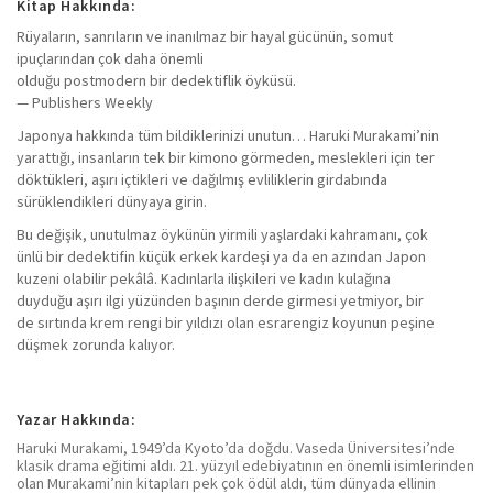
Kitap Hakkında:
Rüyaların, sanrıların ve inanılmaz bir hayal gücünün, somut
ipuçlarından çok daha önemli
olduğu postmodern bir dedektiflik öyküsü.
— Publishers Weekly
Japonya hakkında tüm bildiklerinizi unutun… Haruki Murakami’nin
yarattığı, insanların tek bir kimono görmeden, meslekleri için ter
döktükleri, aşırı içtikleri ve dağılmış evliliklerin girdabında
sürüklendikleri dünyaya girin.
Bu değişik, unutulmaz öykünün yirmili yaşlardaki kahramanı, çok
ünlü bir dedektifin küçük erkek kardeşi ya da en azından Japon
kuzeni olabilir pekâlâ. Kadınlarla ilişkileri ve kadın kulağına
duyduğu aşırı ilgi yüzünden başının derde girmesi yetmiyor, bir
de sırtında krem rengi bir yıldızı olan esrarengiz koyunun peşine
düşmek zorunda kalıyor.
Yazar Hakkında:
Haruki Murakami, 1949’da Kyoto’da doğdu. Vaseda Üniversitesi’nde
klasik drama eğitimi aldı. 21. yüzyıl edebiyatının en önemli isimlerinden
olan Murakami’nin kitapları pek çok ödül aldı, tüm dünyada ellinin