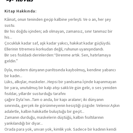
Kitap Hakkında:
Kâinat, onun teninden geçip kalbine yerleşti. Ve o an, her şey
sustu.
Bir his doğdu içinden; adı olmayan, zamansız, sınır tanımaz bir
his...
Çocukluk kadar saf, aşk kadar yakıcı, hakikat kadar güçlüydü.
Ellerinin titremesi korkudan değil, ruhunun uyanışındandı.
Bir ses fısıldadı derinlerden:“Direnme artık. Sen, hatırlamaya
geldin.”
Dyla, modern dünyanın parıltısında kaybolmuş, kendine yabancı
bir kadın...
Lüks, alkışlar, maskeler...Hepsi bir yanılsama.İçinde kapanmayan
bir yara, unutulmuş bir kalp atışı saklı.Ve gün gelir, o ses yeniden
fısıldar, yıllardır susturduğu tarafını
çağırır Dyla’nın...Tam o anda, bir kapı aralanır; iki dünyanın
sınırında, gerçek ile görünmeyenin kesiştiği çizgide: Velenor.Aşkın
adaletle, kalbin hakikatle buluştuğu bir geçit...
Zamanın durduğu, maskelerin düştüğü, kalbin fısıltılarının
yankılandığı bir diyar...
Orada para yok, unvan yok, kimlik yok. Sadece bir kadının kendi