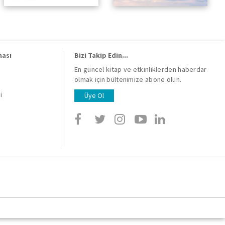
ması
Bizi Takip Edin...
En güncel kitap ve etkinliklerden haberdar
olmak için bültenimize abone olun.
i
i
Üye Ol
i