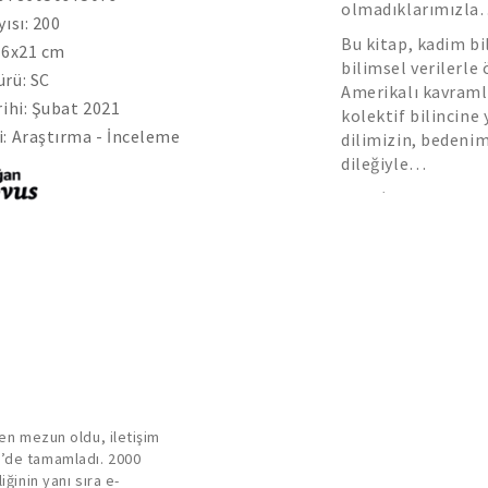
olmadıklarımızl
yısı: 200
Bu kitap, kadim bi
.6x21 cm
bilimsel verilerle
rü: SC
Amerikalı kavramla
rihi: Şubat 2021
kolektif bilincine
: Araştırma - İnceleme
dilimizin, bedenim
dileğiyle…
“
Türk’ün Kalbi Nası
yansıması olan duy
oluşturan düşünce v
Dr. Acar Baltaş
den mezun oldu, iletişim
e’de tamamladı. 2000
ğinin yanı sıra e-