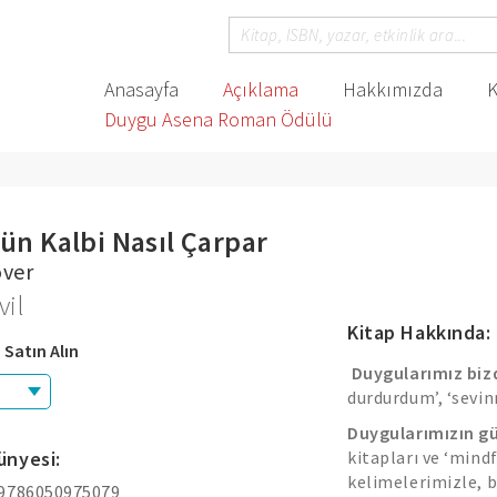
Anasayfa
Açıklama
Hakkımızda
K
Duygu Asena Roman Ödülü
'ün Kalbi Nasıl Çarpar
over
vil
Kitap Hakkında:
 Satın Alın
Duygularımız biz
durdurdum’, ‘sevin
Duygularımızın gü
ünyesi:
kitapları ve ‘mindf
kelimelerimizle, b
 9786050975079