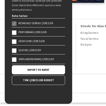
sitemizi kullanmak suretiyle tüm çerezlere
Çerez Aydınlatma Metnimiz uyarınca onay
vermiş olursunuz.
Daha fazlası
KESINLIKLE GEREKLI ÇEREZLER
Sitede Yer Alan 
PERFORMANS ÇEREZLERI
Kitaplarımız
Yazarlarımız
HEDEFLEME ÇEREZLERI
Doğan Kitap, bir Doğan Holding
İletişim
kuruluşudur.
İŞLEVSEL ÇEREZLER
19 Mayıs Cad. Golden Plaza No:1 Kat:10
34360 / Şişli / İstanbul
SINIFLANDIRILMAMIŞ ÇEREZLER
KAYDET VE KAPAT
TÜM ÇEREZLERİ REDDET