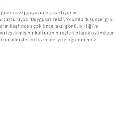
a…
lgilerimizi günyüzüne çıkartıyor ve
 örtüştürüyor. ‘Duygusal zekâ’, ‘olumlu düşünce’ gibi
rın keşfinden çok önce ‘akıl gönül birliği’ni
 yerleştirmiş bir kültürün bireyleri olarak özümüzün
izin bildiklerini bizim de iyice öğrenmemiz
l Çarpar?
, bir taraftan insan psikolojisinin dışa
gu durumunu, diğer taraftan bu psikolojiyi
e ifade biçimini eşsiz bir şekilde anlatıyor.”
Prof.