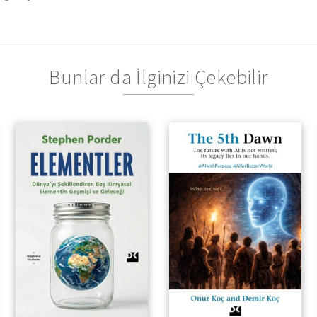
Bunlar da İlginizi Çekebilir
Dünya’yı Şekillendiren Beş
Kimyasal Elementin
Geçmişi ve Geleceği