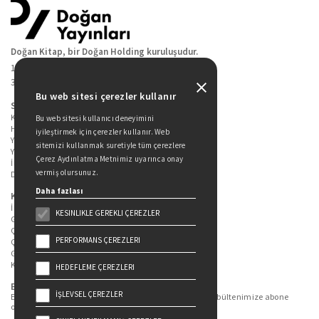
Doğan Kitap, bir Doğan Holding kuruluşudur.
19 Mayıs Cad. Golden Plaza No:1 Kat:10
34360 / Şişli / İstanbul
Bu web sitesi çerezler kullanır
Sitede Yer Alan Sayfalar
Kitaplarımız
Bu web sitesi kullanıcı deneyimini
Hakkımızda
iyileştirmek için çerezler kullanır. Web
Yazarlarımız
sitemizi kullanmak suretiyle tüm çerezlere
Yazar Adayları İçin
Çerez Aydınlatma Metnimiz uyarınca onay
İletişim
vermiş olursunuz.
Duygu Asena Roman Ödülü
Daha fazlası
Kişisel Verilerin Korunması
İlgili Kişi Başvuru Formu
KESINLIKLE GEREKLI ÇEREZLER
Genel Aydınlatma Metni
Çekiliş Aydınlatma Metni
PERFORMANS ÇEREZLERI
Çerez Aydınlatma Metni
Gizlilik Politikası
Kullanım Şartları
HEDEFLEME ÇEREZLERI
Bizi Takip Edin...
İŞLEVSEL ÇEREZLER
En güncel kitap ve etkinliklerden haberdar olmak için bültenimize abone
olun.