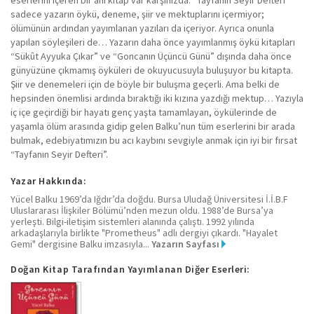
sadece yazarın öykü, deneme, şiir ve mektuplarını içermiyor;
ölümünün ardından yayımlanan yazıları da içeriyor. Ayrıca onunla
yapılan söyleşileri de… Yazarın daha önce yayımlanmış öykü kitapları
“Sükût Ayyuka Çıkar” ve “Goncanın Üçüncü Günü” dışında daha önce
günyüzüne çıkmamış öyküleri de okuyucusuyla buluşuyor bu kitapta.
Şiir ve denemeleri için de böyle bir buluşma geçerli. Ama belki de
hepsinden önemlisi ardında bıraktığı iki kızına yazdığı mektup… Yazıyla
iç içe geçirdiği bir hayatı genç yaşta tamamlayan, öykülerinde de
yaşamla ölüm arasında gidip gelen Balku’nun tüm eserlerini bir arada
bulmak, edebiyatımızın bu acı kaybını sevgiyle anmak için iyi bir fırsat
“Tayfanın Seyir Defteri”.
Yazar Hakkında:
Yücel Balku 1969’da Iğdır’da doğdu. Bursa Uludağ Üniversitesi İ.İ.B.F
Uluslararası İlişkiler Bölümü’nden mezun oldu. 1988’de Bursa’ya
yerleşti. Bilgi-iletişim sistemleri alanında çalıştı. 1992 yılında
arkadaşlarıyla birlikte "Prometheus" adlı dergiyi çıkardı. "Hayalet
Gemi" dergisine Balku imzasıyla...
Yazarın Sayfası
Doğan Kitap Tarafından Yayımlanan Diğer Eserleri: