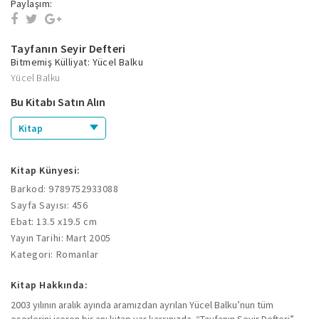
Paylaşım:
Tayfanın Seyir Defteri
Bitmemiş Külliyat: Yücel Balku
Yücel Balku
Bu Kitabı Satın Alın
Kitap
Kitap Künyesi:
Barkod: 9789752933088
Sayfa Sayısı: 456
Ebat: 13.5 x19.5 cm
Yayın Tarihi: Mart 2005
Kategori: Romanlar
Kitap Hakkında:
2003 yılının aralık ayında aramızdan ayrılan Yücel Balku’nun tüm
eserlerini içeren bir anı kitap var karşınızda. “Tayfanın Seyir Defteri”