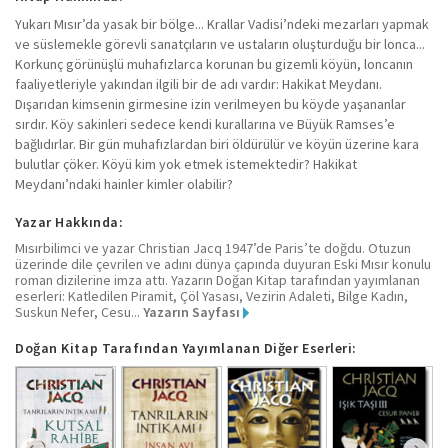
Yukarı Mısır’da yasak bir bölge... Krallar Vadisi’ndeki mezarları yapmak
ve süslemekle görevli sanatçıların ve ustaların oluşturduğu bir lonca...
Korkunç görünüşlü muhafızlarca korunan bu gizemli köyün, loncanın
faaliyetleriyle yakından ilgili bir de adı vardır: Hakikat Meydanı.
Dışarıdan kimsenin girmesine izin verilmeyen bu köyde yaşananlar
sırdır. Köy sakinleri sedece kendi kurallarına ve Büyük Ramses’e
bağlıdırlar. Bir gün muhafızlardan biri öldürülür ve köyün üzerine kara
bulutlar çöker. Köyü kim yok etmek istemektedir? Hakikat
Meydanı’ndaki hainler kimler olabilir?
Yazar Hakkında:
Mısırbilimci ve yazar Christian Jacq 1947’de Paris’te doğdu. Otuzun
üzerinde dile çevrilen ve adını dünya çapında duyuran Eski Mısır konulu
roman dizilerine imza attı. Yazarın Doğan Kitap tarafından yayımlanan
eserleri: Katledilen Piramit, Çöl Yasası, Vezirin Adaleti, Bilge Kadın,
Suskun Nefer, Cesu...
Yazarın Sayfası
Doğan Kitap Tarafından Yayımlanan Diğer Eserleri: