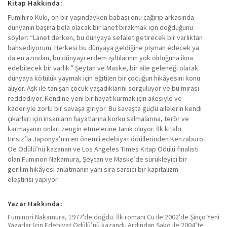
Kitap Hakkında:
Fumihiro Kuki, on bir yaşındayken babası onu çağırıp arkasında
dünyanın başına bela olacak bir lanet bırakmak için doğduğunu
söyler: “Lanet derken, bu dünyaya sefalet getirecek bir varlıktan
bahsediyorum. Herkesi bu dünyaya geldiğine pişman edecek ya
da en azından, bu dünyayı erdem ışıltılarının yok olduğuna ikna
edebilecek bir varlık.” Şeytan ve Maske, bir aile geleneği olarak
dünyaya kötülük yaymak için eğitilen bir çocuğun hikâyesini konu
alıyor. Aşk ile tanışan çocuk yaşadıklarını sorguluyor ve bu mirası
reddediyor. Kendine yeni bir hayat kurmak için ailesiyle ve
kaderiyle zorlu bir savaşa giriyor. Bu savaşta güçlü ailelerin kendi
çıkarları için insanların hayatlarına korku salmalarına, terör ve
karmaşanın onları zengin etmelerine tanık oluyor. İlk kitabı
Hırsız’la Japonya’nın en önemli edebiyat ödüllerinden Kenzaburo
Oe Ödülü’nü kazanan ve Los Angeles Times Kitap Ödülü finalisti
olan Fuminori Nakamura, Şeytan ve Maske’de sürükleyici bir
gerilim hikâyesi anlatmanın yanı sıra sarsıcı bir kapitalizm
eleştirisi yapıyor.
Yazar Hakkında:
Fuminori Nakamura, 1977’de doğdu. İlk romanı Cu ile 2002’de Şinço Yeni
Yazarlar İçin Edebiyat Ödülü’nü kazandı. Ardından Şako ile 2004’te