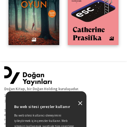
Doğan Kitap, bir Doğan Holding kuruluşudur.
19 Mayıs Cad. Golden Plaza No:1 Kat:10
34360 / Şişli / İstanbul
Bu web sitesi çerezler kullanır
Sitede Yer Alan Sayfalar
Kitaplarımız
Bu web sitesi kullanıcı deneyimini
Hakkımızda
iyileştirmek için çerezler kullanır. Web
Yazarlarımız
sitemizi kullanmak suretiyle tüm çerezlere