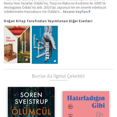
Noma Yeni Yazarlar Ödülü’nü, Tsuçi no Naka no Kodomo ile 2005’te
Akutagawa Ödülü’nü aldı. 2010’da Japonya’nın en önemli edebiyat
ödüllerinden Kenzaburo Oe Ödülü’n...
Yazarın Sayfası
Doğan Kitap Tarafından Yayımlanan Diğer Eserleri:
Bunlar da İlginizi Çekebilir