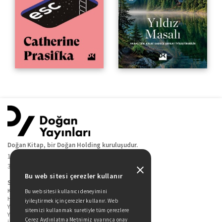
Doğan Kitap, bir Doğan Holding kuruluşudur.
19 Mayıs Cad. Golden Plaza No:1 Kat:10
34360 / Şişli / İstanbul
Bu web sitesi çerezler kullanır
Sitede Yer Alan Sayfalar
Kitaplarımız
Bu web sitesi kullanıcı deneyimini
Hakkımızda
iyileştirmek için çerezler kullanır. Web
Yazarlarımız
sitemizi kullanmak suretiyle tüm çerezlere
Yazar Adayları İçin
Çerez Aydınlatma Metnimiz uyarınca onay