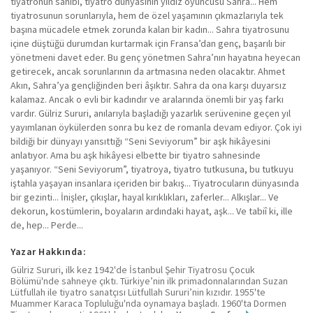
tiyatronun sahibi, tiyatro dünyasının yıldız oyuncusu Sahra... Hem
tiyatrosunun sorunlarıyla, hem de özel yaşamının çıkmazlarıyla tek
başına mücadele etmek zorunda kalan bir kadın... Sahra tiyatrosunu
içine düştüğü durumdan kurtarmak için Fransa’dan genç, başarılı bir
yönetmeni davet eder. Bu genç yönetmen Sahra’nın hayatına heyecan
getirecek, ancak sorunlarının da artmasına neden olacaktır. Ahmet
Akın, Sahra’ya gençliğinden beri âşıktır. Sahra da ona karşı duyarsız
kalamaz. Ancak o evli bir kadındır ve aralarında önemli bir yaş farkı
vardır. Gülriz Sururi, anılarıyla başladığı yazarlık serüvenine geçen yıl
yayımlanan öykülerden sonra bu kez de romanla devam ediyor. Çok iyi
bildiği bir dünyayı yansıttığı “Seni Seviyorum” bir aşk hikâyesini
anlatıyor. Ama bu aşk hikâyesi elbette bir tiyatro sahnesinde
yaşanıyor. “Seni Seviyorum”, tiyatroya, tiyatro tutkusuna, bu tutkuyu
iştahla yaşayan insanlara içeriden bir bakış... Tiyatrocuların dünyasında
bir gezinti... İnişler, çıkışlar, hayal kırıklıkları, zaferler... Alkışlar... Ve
dekorun, kostümlerin, boyaların ardındaki hayat, aşk... Ve tabiî ki, ille
de, hep... Perde...
Yazar Hakkında:
Gülriz Sururi, ilk kez 1942'de İstanbul Şehir Tiyatrosu Çocuk
Bölümü'nde sahneye çıktı. Türkiye’nin ilk primadonnalarından Suzan
Lütfullah ile tiyatro sanatçısı Lütfullah Sururi’nin kızıdır. 1955'te
Muammer Karaca Topluluğu'nda oynamaya başladı. 1960'ta Dormen