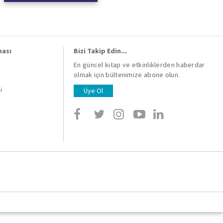
ması
Bizi Takip Edin...
En güncel kitap ve etkinliklerden haberdar
olmak için bültenimize abone olun.
i
i
Üye Ol
i