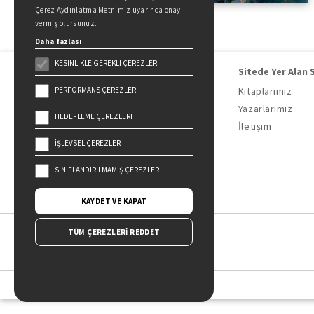
Çerez Aydınlatma Metnimiz uyarınca onay
vermiş olursunuz.
Daha fazlası
KESINLIKLE GEREKLI ÇEREZLER
Sitede Yer Alan 
PERFORMANS ÇEREZLERI
Kitaplarımız
Yazarlarımız
HEDEFLEME ÇEREZLERI
Doğan Kitap, bir Doğan Holding
İletişim
kuruluşudur.
İŞLEVSEL ÇEREZLER
19 Mayıs Cad. Golden Plaza No:1 Kat:10
34360 / Şişli / İstanbul
SINIFLANDIRILMAMIŞ ÇEREZLER
KAYDET VE KAPAT
TÜM ÇEREZLERİ REDDET