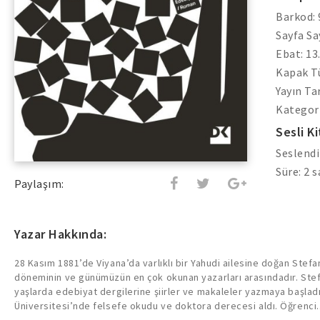
Barkod:
Sayfa Say
Ebat: 13
Kapak Tü
Yayın Ta
Kategori
Sesli Ki
Seslendi
Süre: 2 
Paylaşım:
Yazar Hakkında:
28 Kasım 1881’de Viyana’da varlıklı bir Yahudi ailesine doğan Stef
döneminin ve günümüzün en çok okunan yazarları arasındadır. Ste
yaşlarda edebiyat dergilerine şiirler ve makaleler yazmaya başladı
Üniversitesi’nde felsefe okudu ve doktora derecesi aldı. Öğrenci.