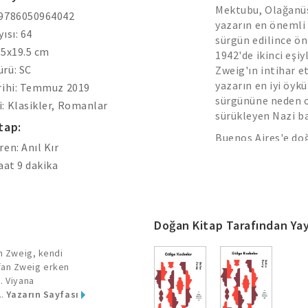
Mektubu, Olağanüst
 9786050964042
yazarın en önemli 
ısı: 64
sürgün edilince önc
.5x19.5 cm
1942'de ikinci eşiy
rü: SC
Zweig'ın intihar 
yazarın en iyi öyk
rihi: Temmuz 2019
sürgününe neden ol
: Klasikler, Romanlar
sürükleyen Nazi b
tap:
Buenos Aires'e do
ren: Anıl Kır
Şampiyonu Czentovi
saat 9 dakika
rakip çıkar. Nazile
işkence süresince
almış, zihin sağlığ
haline getirmiştir
Doğan Kitap Tarafından Yay
geçmişte bıraktığı
an Zweig, kendi
fan Zweig erken
. Viyana
..
Yazarın Sayfası