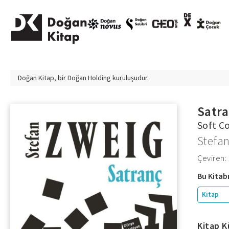
Doğan Kitap, bir
Doğan Holding
kuruluşudur.
Satr
Soft C
Stefa
Çeviren:
Bu Kitabı
Kitap
Kitap K