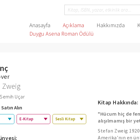
Anasayfa
Açıklama
Hakkımızda
K
Duygu Asena Roman Ödülü
anç
over
n Zweig
 Semih Uçar
Kitap Hakkında:
 Satın Alın
"Hücum hiç de fe
E-Kitap
Sesli Kitap
alışılmamış bir ye
Stefan Zweig 1920 
ünyesi:
Amerika'nın en ünl