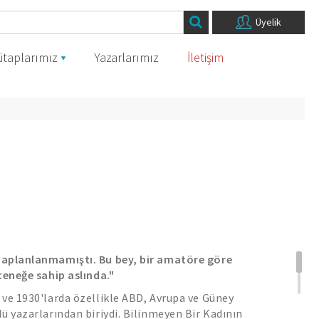
Üyelik
itaplarımız
Yazarlarımız
İletişim
na
planlanmamıştı. Bu bey, bir amatöre göre
teneğe sahip aslında."
ve 1930'larda özellikle ABD, Avrupa ve Güney
ü yazarlarından biriydi. Bilinmeyen Bir Kadının