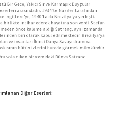
ü Bir Gece, Yakıcı Sır ve Karmaşık Duygular
eserleri arasındadır. 1934'te Naziler tarafından
e İngiltere'ye, 1940'ta da Brezilya'ya yerleşti.
le birlikte intihar ederek hayatına son verdi. Stefan
etmeden önce kaleme aldığı Satranç, aynı zamanda
ülerinden biri olarak kabul edilmektedir. Brezilya'ya
an ve insanları İkinci Dünya Savaşı dramına
askısının bütün izlerini burada görmek mümkündür.
ğru yola çıkan bir gemideki Dünya Satranç
c'in karşısına bu sefer hiç alışkın olmadığı bir
rin tutsağı olan Dr. B., yaşadığı alışılagelmedik
 kendisine dayanak noktası olarak satranç oyununu
ının sınırlarını zorlayana dek bu oyunu bir saplantı
. Seneler sonra satranç taşlarını eline aldığında
ımlanan Diğer Eserleri:
 kâbusları yine gün yüzüne çıkacaktır...