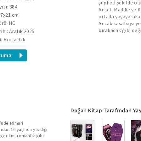
şüpheli şekilde öl
yısı: 384
Ansel, Maddie ve K
.7x21 cm
ortada yaşayarak e
ürü: HC
Ancak kasabaya yen
bırakacak gibi deği
ihi: Aralık 2025
: Fantastik
kuma
Doğan Kitap Tarafından Yay
i’nde Mimari
ından 16 yaşında yazdığı
 gerilim, romantik gibi