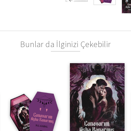
Bunlar da İlginizi Çekebilir
Canavarım Aşka Kanarmış
Canavarım Aşka Kanarmış
Kutulu