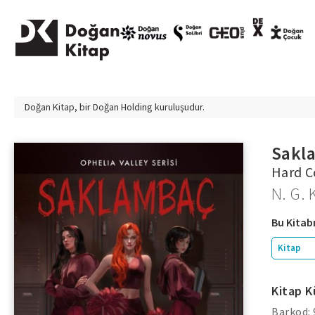
Doğan Kitap, bir
Doğan Holding
kuruluşudur.
Sakl
Hard C
N. G. 
Bu Kitabı
Kitap
Kitap K
Barkod: