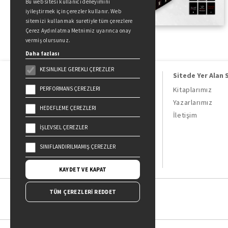
Bu web sitesi kullanıcı deneyimini
iyileştirmek için çerezler kullanır. Web
sitemizi kullanmak suretiyle tüm çerezlere
Çerez Aydınlatma Metnimiz uyarınca onay
vermiş olursunuz.
Daha fazlası
KESINLIKLE GEREKLI ÇEREZLER
Sitede Yer Alan 
PERFORMANS ÇEREZLERI
Kitaplarımız
Yazarlarımız
HEDEFLEME ÇEREZLERI
Doğan Kitap, bir Doğan Holding
İletişim
kuruluşudur.
İŞLEVSEL ÇEREZLER
19 Mayıs Cad. Golden Plaza No:1 Kat:10
34360 / Şişli / İstanbul
SINIFLANDIRILMAMIŞ ÇEREZLER
KAYDET VE KAPAT
TÜM ÇEREZLERİ REDDET