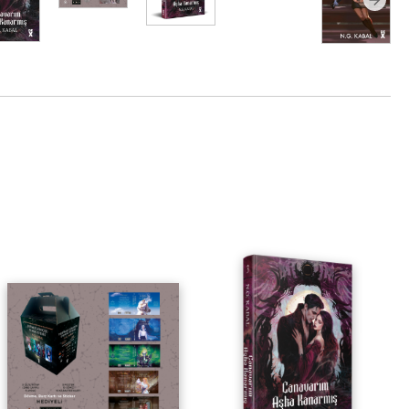
Canavarım Aşka Kanarmış