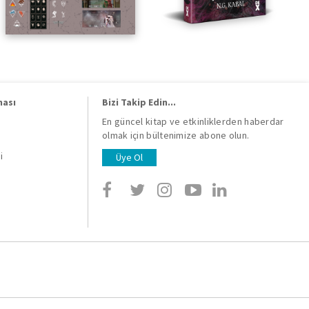
ması
Bizi Takip Edin...
En güncel kitap ve etkinliklerden haberdar
olmak için bültenimize abone olun.
i
i
Üye Ol
i