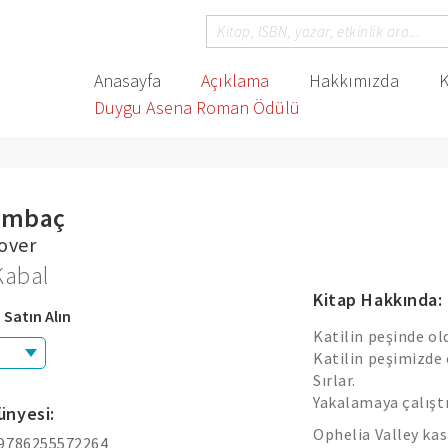
Anasayfa
Açıklama
Hakkımızda
K
Duygu Asena Roman Ödülü
ambaç
over
Kabal
Kitap Hakkında:
 Satın Alın
Katilin peşinde o
Katilin peşimizde
Sırlar.
Yakalamaya çalıştı
ünyesi:
Ophelia Valley kas
 9786255572264