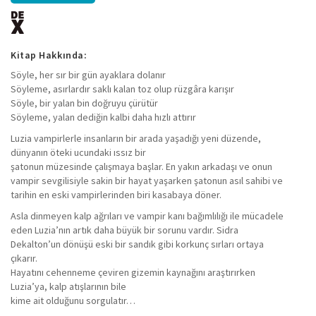
Kitap Hakkında:
Söyle, her sır bir gün ayaklara dolanır
Söyleme, asırlardır saklı kalan toz olup rüzgâra karışır
Söyle, bir yalan bin doğruyu çürütür
Söyleme, yalan dediğin kalbi daha hızlı attırır
Luzia vampirlerle insanların bir arada yaşadığı yeni düzende,
dünyanın öteki ucundaki ıssız bir
şatonun müzesinde çalışmaya başlar. En yakın arkadaşı ve onun
vampir sevgilisiyle sakin bir hayat yaşarken şatonun asıl sahibi ve
tarihin en eski vampirlerinden biri kasabaya döner.
Asla dinmeyen kalp ağrıları ve vampir kanı bağımlılığı ile mücadele
eden Luzia’nın artık daha büyük bir sorunu vardır. Sidra
Dekalton’un dönüşü eski bir sandık gibi korkunç sırları ortaya
çıkarır.
Hayatını cehenneme çeviren gizemin kaynağını araştırırken
Luzia’ya, kalp atışlarının bile
kime ait olduğunu sorgulatır…