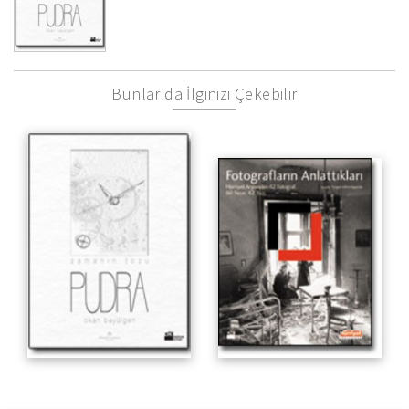
Bunlar da İlginizi Çekebilir
Pudra
Hürriyet Arşivinden 62
Fotoğraf, 60 Yazar, 62 Yazı