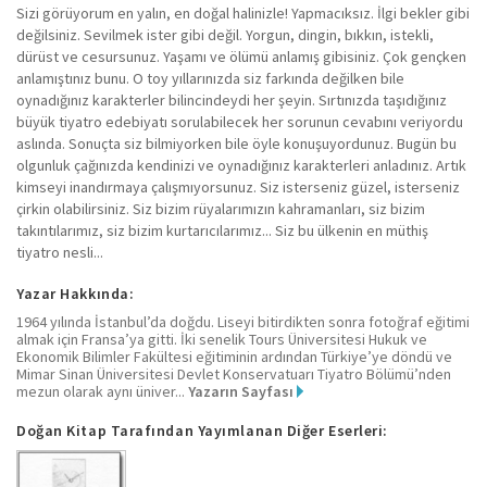
Sizi görüyorum en yalın, en doğal halinizle! Yapmacıksız. İlgi bekler gibi
değilsiniz. Sevilmek ister gibi değil. Yorgun, dingin, bıkkın, istekli,
dürüst ve cesursunuz. Yaşamı ve ölümü anlamış gibisiniz. Çok gençken
anlamıştınız bunu. O toy yıllarınızda siz farkında değilken bile
oynadığınız karakterler bilincindeydi her şeyin. Sırtınızda taşıdığınız
büyük tiyatro edebiyatı sorulabilecek her sorunun cevabını veriyordu
aslında. Sonuçta siz bilmiyorken bile öyle konuşuyordunuz. Bugün bu
olgunluk çağınızda kendinizi ve oynadığınız karakterleri anladınız. Artık
kimseyi inandırmaya çalışmıyorsunuz. Siz isterseniz güzel, isterseniz
çirkin olabilirsiniz. Siz bizim rüyalarımızın kahramanları, siz bizim
takıntılarımız, siz bizim kurtarıcılarımız... Siz bu ülkenin en müthiş
tiyatro nesli...
Yazar Hakkında:
1964 yılında İstanbul’da doğdu. Liseyi bitirdikten sonra fotoğraf eğitimi
almak için Fransa’ya gitti. İki senelik Tours Üniversitesi Hukuk ve
Ekonomik Bilimler Fakültesi eğitiminin ardından Türkiye’ye döndü ve
Mimar Sinan Üniversitesi Devlet Konservatuarı Tiyatro Bölümü’nden
mezun olarak aynı üniver...
Yazarın Sayfası
Doğan Kitap Tarafından Yayımlanan Diğer Eserleri: