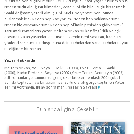
“Belki de ben suçluyumdur. Suçluluk duygusu nasıl yaşanır bilir misiniz?
Neden suçlu olduğunu bilmeden, kendini bildin bileli suçlu hissetmek.
Sanki doğmam yeterli olmuş gibi. Suçlu. Ne yaptım ben, bunca
suçlanmak için? Neden hep kaçıyorum? Neden hep saklanıyorum?
Neden hiç korkmuyorum? Neden hep ölümün peşinden gidiyorum?”
Tartışmalı romanların yazarı Meltem Arıkan bu kez özgürlük ve aşk
arasında kalan yaşamları anlatıyor. Özlemin Beni Savuran, kadınları
yönlendiren suçluluk duygusuna dair, kadınlardan yana, kadınlara uyarı
niteliğinde bir roman.
Yazar Hakkında:
Meltem Arıkan, Ve… Veya… Belki…(1999), Evet… Ama… Sanki…
(2000), Kadın Bedenini Soyarsa (2002),Yeter Tenimi Acıtmayın (2003)
adlı romanlarıyla tanındı ve geniş okur kitlelerine ulaştı 2004 şubat
ayında toplatılan ve bir basımı sansürlü olarak gerçekleştirilen Yeter
Tenimi Acıtmayın, iki ay sonra mah...
Yazarın Sayfası
Bunlar da İlginizi Çekebilir