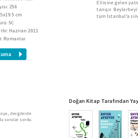
Ellisine gelen ya
yısı: 256
tanışır. Beylerbey
.5x19.5 cm
tüm İstanbul’a si
rü: SC
rihi: Haziran 2021
i: Romanlar
kuma
Doğan Kitap Tarafından Yay
köşe, dergilerde
da sorular sordu.