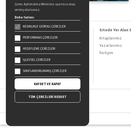
Çerez Aydınlatma Metnimiz uyarınca onay
vermiş olursunuz.
Daha fazlası
KESINLIKLE GEREKLI ÇEREZLER
Sitede Yer Alan 
PERFORMANS ÇEREZLERI
Kitaplarımız
Yazarlarımız
HEDEFLEME ÇEREZLERI
Doğan Kitap, bir Doğan Holding
İletişim
kuruluşudur.
İŞLEVSEL ÇEREZLER
19 Mayıs Cad. Golden Plaza No:1 Kat:10
34360 / Şişli / İstanbul
SINIFLANDIRILMAMIŞ ÇEREZLER
KAYDET VE KAPAT
TÜM ÇEREZLERİ REDDET