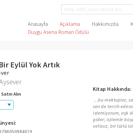
Anasayfa
Açıklama
Hakkımızda
K
Duygu Asena Roman Ödülü
Bir Eylül Yok Artık
over
Aysever
Kitap Hakkında:
 Satın Alın
...bu mektuplar, s
sen de tercih eder
istemiyorum, aşk d
gider; özlemle baş
ünyesi:
vefasız, bir türlü 
 9786050984019