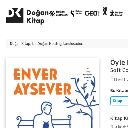
Doğan Kitap, bir
Doğan Holding
kuruluşudur.
Öyle 
Soft C
Enver 
Bu Kitabı
Kitap
Kitap K
Barkod: