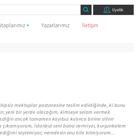
Üyelik
itaplarımız
Yazarlarımız
İletişim
ahipsiz mektuplar postanesine teslim edildiğinde, ki bunu
sin; yeni bir yerde olacağım, kimseye selam vermek
ediğin ancak tamamen kayıtsız kalınca birine silinir
a çıkamıyorum, İstanbul seni bana vermiyor, kurşunkalem
istediğimi söylemiyor; neredesin onu bile bilmiyorum...