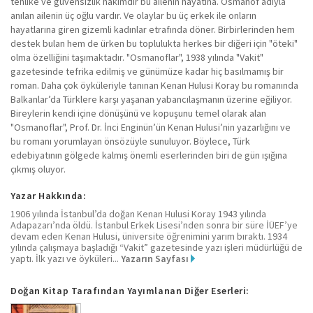
tehlike ve güvensizlik hâkimdir bu ailenin hayatına. Osmanof adıyla
anılan ailenin üç oğlu vardır. Ve olaylar bu üç erkek ile onların
hayatlarına giren gizemli kadınlar etrafında döner. Birbirlerinden hem
destek bulan hem de ürken bu toplulukta herkes bir diğeri için "öteki"
olma özelliğini taşımaktadır. "Osmanoflar", 1938 yılında "Vakit"
gazetesinde tefrika edilmiş ve günümüze kadar hiç basılmamış bir
roman. Daha çok öyküleriyle tanınan Kenan Hulusi Koray bu romanında
Balkanlar’da Türklere karşı yaşanan yabancılaşmanın üzerine eğiliyor.
Bireylerin kendi içine dönüşünü ve kopuşunu temel olarak alan
"Osmanoflar", Prof. Dr. İnci Enginün’ün Kenan Hulusi’nin yazarlığını ve
bu romanı yorumlayan önsözüyle sunuluyor. Böylece, Türk
edebiyatının gölgede kalmış önemli eserlerinden biri de gün ışığına
çıkmış oluyor.
Yazar Hakkında:
1906 yılında İstanbul’da doğan Kenan Hulusi Koray 1943 yılında
Adapazarı’nda öldü. İstanbul Erkek Lisesi’nden sonra bir süre İÜEF’ye
devam eden Kenan Hulusi, üniversite öğrenimini yarım bıraktı. 1934
yılında çalışmaya başladığı “Vakit” gazetesinde yazı işleri müdürlüğü de
yaptı. İlk yazı ve öyküleri...
Yazarın Sayfası
Doğan Kitap Tarafından Yayımlanan Diğer Eserleri: