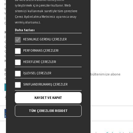
Hakkımızda
iyileştirmek için çerezler kullanır. Web
Yazarlarımız
sitemizi kullanmak suretiyle tüm çerezlere
Yazar Adayları İçin
Çerez Aydınlatma Metnimiz uyarınca onay
İletişim
vermiş olursunuz.
Duygu Asena Roman Ödülü
Daha fazlası
Kişisel Verilerin Korunması
İlgili Kişi Başvuru Formu
KESINLIKLE GEREKLI ÇEREZLER
Genel Aydınlatma Metni
Çekiliş Aydınlatma Metni
PERFORMANS ÇEREZLERI
Çerez Aydınlatma Metni
Gizlilik Politikası
Kullanım Şartları
HEDEFLEME ÇEREZLERI
Bizi Takip Edin...
İŞLEVSEL ÇEREZLER
En güncel kitap ve etkinliklerden haberdar olmak için bültenimize abone
olun.
SINIFLANDIRILMAMIŞ ÇEREZLER
Üye Ol
KAYDET VE KAPAT
TÜM ÇEREZLERİ REDDET